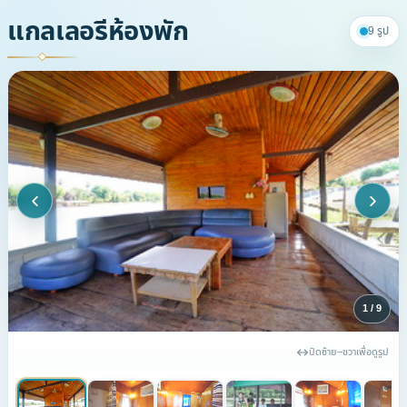
แกลเลอรีห้องพัก
9 รูป
1 / 9
ปัดซ้าย–ขวาเพื่อดูรูป