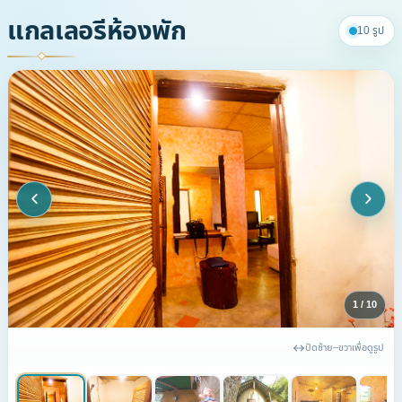
แกลเลอรีห้องพัก
10 รูป
1 / 10
ปัดซ้าย–ขวาเพื่อดูรูป