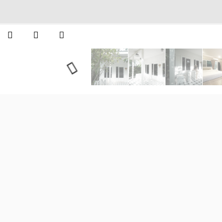
สวนเพื่อคุณ รีสอร์ท&แคม
Camping)
ประเภทห้องพัก :
2. บ้านริมน้ำ
จำนวนผู้เข้าพัก :
2 ท่าน