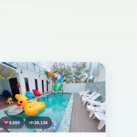
4,000
38,136