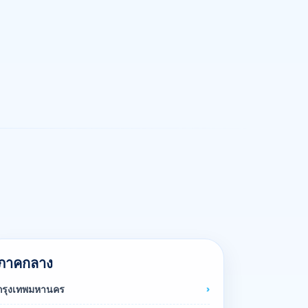
ภาคกลาง
กรุงเทพมหานคร