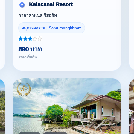
Kalacanal Resort
กาลาคาแนล รีสอร์ท
สมุทรสงคราม | Samutsongkhram
890 บาท
ราคาเริ่มต้น