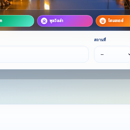
์ท
พูลวิลล่า
โฮมสเตย์
สถานที่