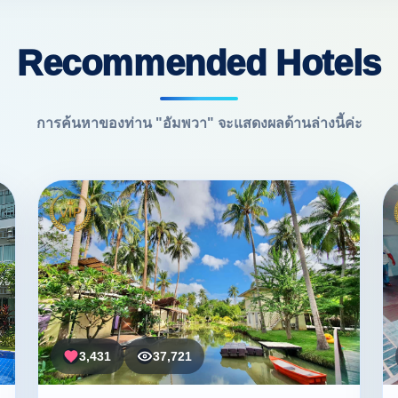
Recommended Hotels
การค้นหาของท่าน "อัมพวา" จะแสดงผลด้านล่างนี้ค่ะ
3,431
37,721