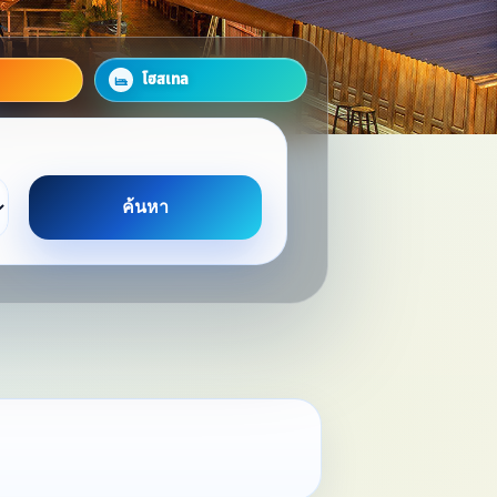
โฮสเทล
ค้นหา