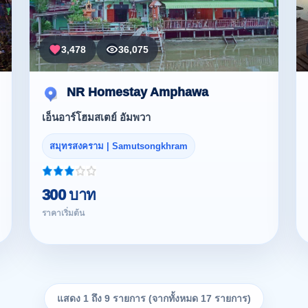
3,478
36,075
NR Homestay Amphawa
เอ็นอาร์โฮมสเตย์ อัมพวา
สมุทรสงคราม | Samutsongkhram
300 บาท
ราคาเริ่มต้น
แสดง 1 ถึง 9 รายการ (จากทั้งหมด 17 รายการ)