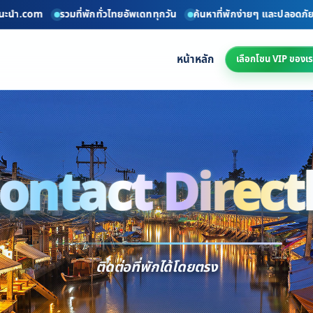
m
รวมที่พักทั่วไทยอัพเดททุกวัน
ค้นหาที่พักง่ายๆ และปลอดภัย
จองอุ
หน้าหลัก
เลือกโซน VIP ของเร
ontact Direct
Conta
ติดต่อที่พักได้โดยตรง