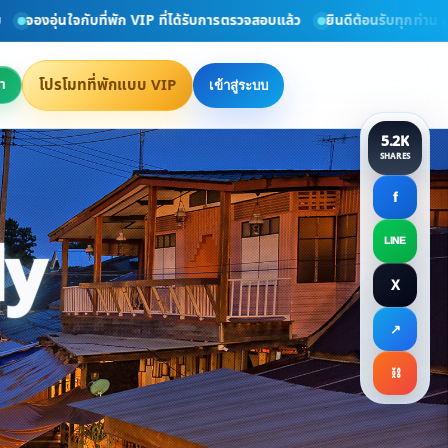
่นใจกับที่พัก VIP ที่ได้รับการตรวจสอบแล้ว
ยินดีต้อนรับทุกท่าน สู่เว็บไ
โปรโมทที่พักแบบ VIP
า
เข้าสู่ระบบ
5.2K
SHARES
f
ly
LINE
X
ct Directly
↗
⛓