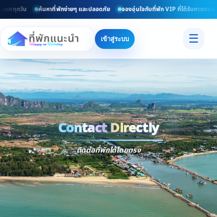
พเดททุกวัน
ค้นหาที่พักง่ายๆ และปลอดภัย
จองอุ่นใจกับที่พัก VIP ที่ได้รับการตรวจ
☰
เข้าสู่ระบบ
Contact Directly
Trusted
Contact Dir
ติดต่อที่พักได้โดยตรง