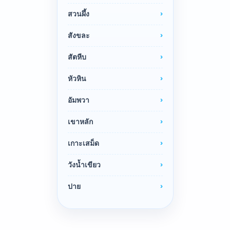
สวนผึ้ง
สังขละ
สัตหีบ
หัวหิน
อัมพวา
เขาหลัก
เกาะเสม็ด
วังน้ำเขียว
ปาย