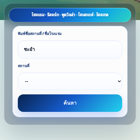
โรงแรม · รีสอร์ท · พูลวิลล่า · โฮมสเตย์ · โฮสเทล
พิมพ์ชื่อสถานที่ / ชื่อโรงแรม
สถานที่
ค้นหา