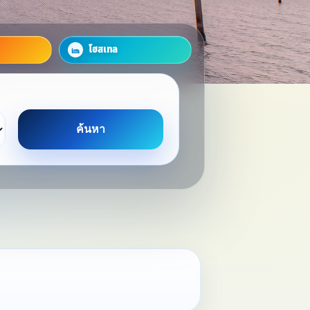
โฮสเทล
ค้นหา