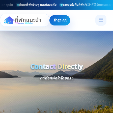
เดททุกวัน
ค้นหาที่พักง่ายๆ และปลอดภัย
จองอุ่นใจกับที่พัก VIP ที่ได้รับการตรวจส
☰
เข้าสู่ระบบ
Contact Directly
Trusted
Contact Dir
ติดต่อที่พักได้โดยตรง