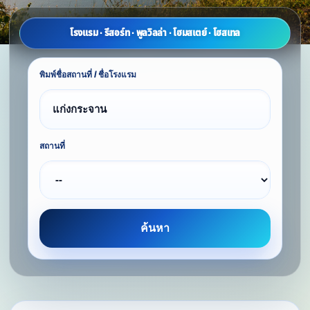
โรงแรม · รีสอร์ท · พูลวิลล่า · โฮมสเตย์ · โฮสเทล
พิมพ์ชื่อสถานที่ / ชื่อโรงแรม
สถานที่
ค้นหา