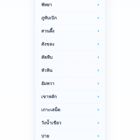
พัทยา
ภูทับเบิก
สวนผึ้ง
สังขละ
สัตหีบ
หัวหิน
อัมพวา
เขาหลัก
เกาะเสม็ด
วังน้ำเขียว
ปาย