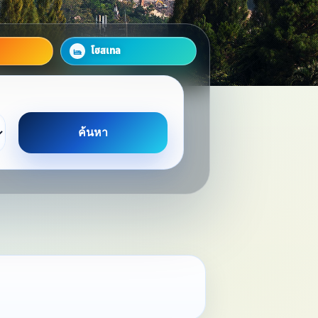
โฮสเทล
ค้นหา