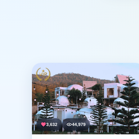
3,632
44,979