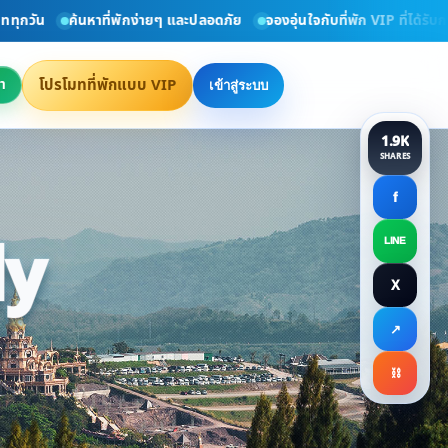
ค้นหาที่พักง่ายๆ และปลอดภัย
จองอุ่นใจกับที่พัก VIP ที่ได้รับการตรวจ
โปรโมทที่พักแบบ VIP
า
เข้าสู่ระบบ
1.9K
SHARES
f
ly
LINE
X
ct Directly
↗
⛓