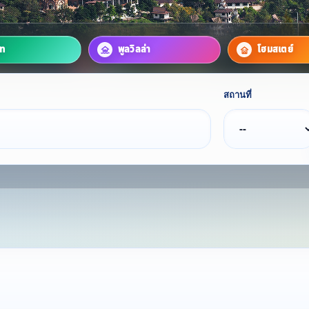
์ท
พูลวิลล่า
โฮมสเตย์
สถานที่