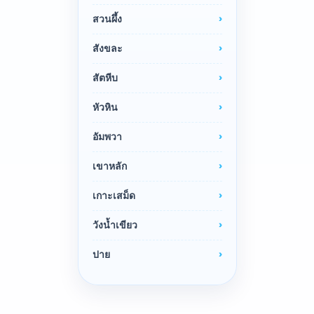
สวนผึ้ง
สังขละ
สัตหีบ
หัวหิน
อัมพวา
เขาหลัก
เกาะเสม็ด
วังน้ำเขียว
ปาย