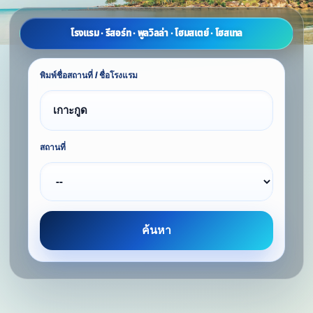
โรงแรม · รีสอร์ท · พูลวิลล่า · โฮมสเตย์ · โฮสเทล
พิมพ์ชื่อสถานที่ / ชื่อโรงแรม
สถานที่
ค้นหา