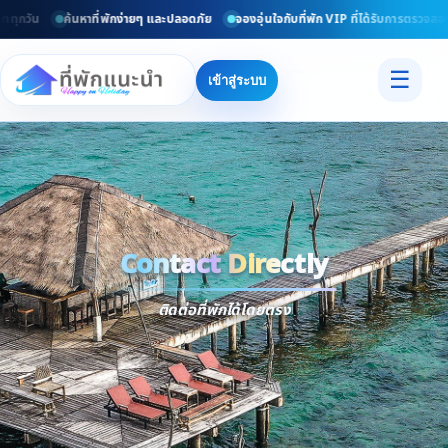
ททุกวัน
ค้นหาที่พักง่ายๆ และปลอดภัย
จองอุ่นใจกับที่พัก VIP ที่ได้รับการตรวจสอบ
☰
เข้าสู่ระบบ
Contact Directly
Trusted
Contact Dir
ติดต่อที่พักได้โดยตรง