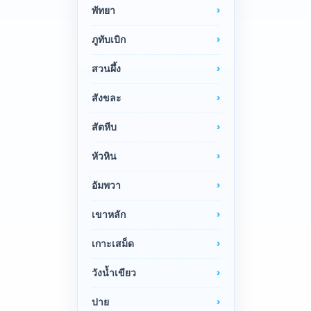
พัทยา
ภูทับเบิก
สวนผึ้ง
สังขละ
สัตหีบ
หัวหิน
อัมพวา
เขาหลัก
เกาะเสม็ด
วังน้ำเขียว
ปาย