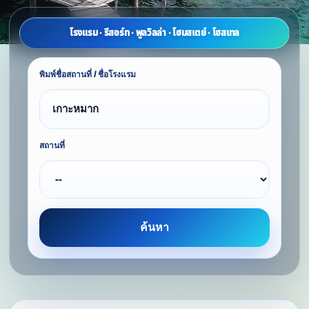
โรงแรม · รีสอร์ท · พูลวิลล่า · โฮมสเตย์ · โฮสเทล
พิมพ์ชื่อสถานที่ / ชื่อโรงแรม
สถานที่
ค้นหา