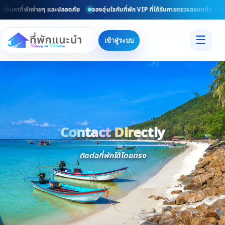
ค้นหาที่พักง่ายๆ และปลอดภัย
จองอุ่นใจกับที่พัก VIP ที่ได้รับการตรวจสอบแล้ว
ย
☰
เข้าสู่ระบบ
Contact Directly
Trusted
Contact Dir
ติดต่อที่พักได้โดยตรง