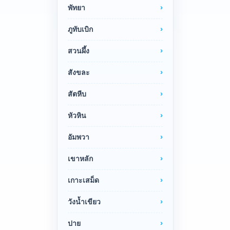
พัทยา
ภูทับเบิก
สวนผึ้ง
สังขละ
สัตหีบ
หัวหิน
อัมพวา
เขาหลัก
เกาะเสม็ด
วังน้ำเขียว
ปาย