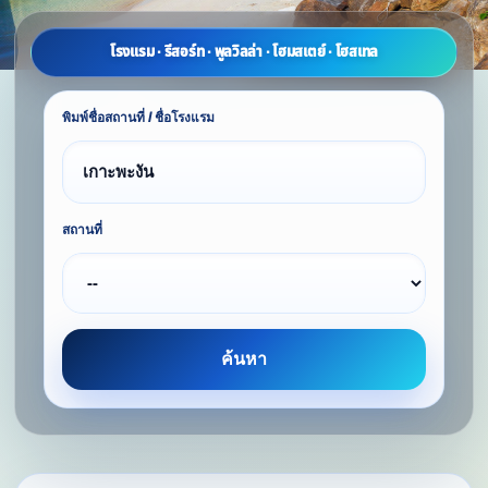
โรงแรม · รีสอร์ท · พูลวิลล่า · โฮมสเตย์ · โฮสเทล
พิมพ์ชื่อสถานที่ / ชื่อโรงแรม
สถานที่
ค้นหา