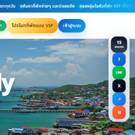
วัน
ค้นหาที่พักง่ายๆ และปลอดภัย
จองอุ่นใจกับที่พัก VIP ที่ได้รับการ
โปรโมทที่พักแบบ VIP
า
เข้าสู่ระบบ
15
SHARES
f
ly
LINE
X
ct Directly
↗
⛓