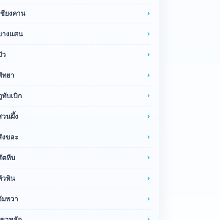
เชียงคาน
บางแสน
ปัว
พัทยา
ภูทับเบิก
สวนผึ้ง
สังขละ
สัตหีบ
หัวหิน
อัมพวา
เขาหลัก