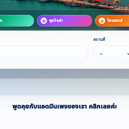
์ท
พูลวิลล่า
โฮมสเตย์
สถานที่
พูดคุยกับแอดมินเพจของเรา คลิกเลยค่ะ