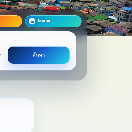
โฮสเทล
ค้นหา