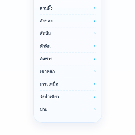
สวนผึ้ง
สังขละ
สัตหีบ
หัวหิน
อัมพวา
เขาหลัก
เกาะเสม็ด
วังน้ำเขียว
ปาย