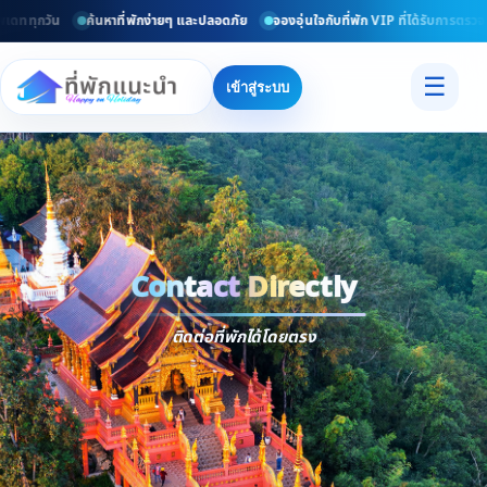
พเดททุกวัน
ค้นหาที่พักง่ายๆ และปลอดภัย
จองอุ่นใจกับที่พัก VIP ที่ได้รับการตรวจ
☰
เข้าสู่ระบบ
Contact Directly
Trusted
Contact Dir
ติดต่อที่พักได้โดยตรง