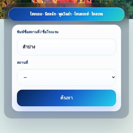
โรงแรม · รีสอร์ท · พูลวิลล่า · โฮมสเตย์ · โฮสเทล
พิมพ์ชื่อสถานที่ / ชื่อโรงแรม
สถานที่
ค้นหา