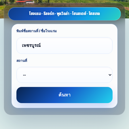
โรงแรม · รีสอร์ท · พูลวิลล่า · โฮมสเตย์ · โฮสเทล
พิมพ์ชื่อสถานที่ / ชื่อโรงแรม
สถานที่
ค้นหา