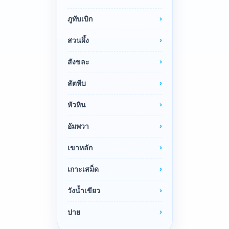
ภูทับเบิก
สวนผึ้ง
สังขละ
สัตหีบ
หัวหิน
อัมพวา
เขาหลัก
เกาะเสม็ด
วังน้ำเขียว
ปาย