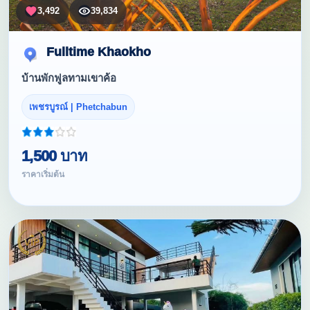
3,492
39,834
Fulltime Khaokho
บ้านพักฟูลทามเขาค้อ
เพชรบูรณ์ | Phetchabun
1,500 บาท
ราคาเริ่มต้น