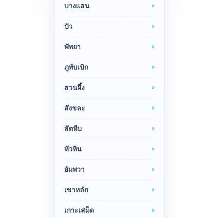
บางแสน
ปัว
พัทยา
ภูทับเบิก
สวนผึ้ง
สังขละ
สัตหีบ
หัวหิน
อัมพวา
เขาหลัก
เกาะเสม็ด