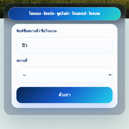
โรงแรม · รีสอร์ท · พูลวิลล่า · โฮมสเตย์ · โฮสเทล
พิมพ์ชื่อสถานที่ / ชื่อโรงแรม
สถานที่
ค้นหา