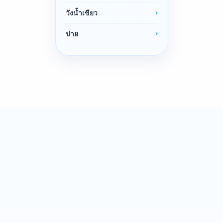
วังน้ำเขียว
ปาย