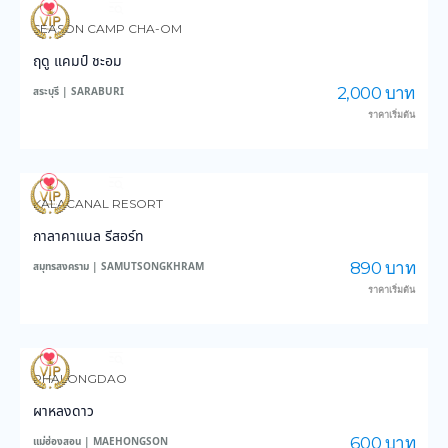
3,584
46,542
SEASON CAMP CHA-OM
ฤดู แคมป์ ชะอม
2,000 บาท
สระบุรี | SARABURI
ราคาเริ่มต้น
3,436
37,758
KALACANAL RESORT
กาลาคาแนล รีสอร์ท
890 บาท
สมุทรสงคราม | SAMUTSONGKHRAM
ราคาเริ่มต้น
6,321
46,526
PHALONGDAO
ผาหลงดาว
600 บาท
แม่ฮ่องสอน | MAEHONGSON