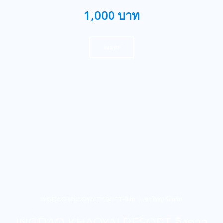
1,000 บาท
จองเลย
INGDAO KHAOYAI RESORT-อิงดาวเขาใหญ่ รีสอร์ท
INGDAO KHAOYAI RESORT อิงดาว