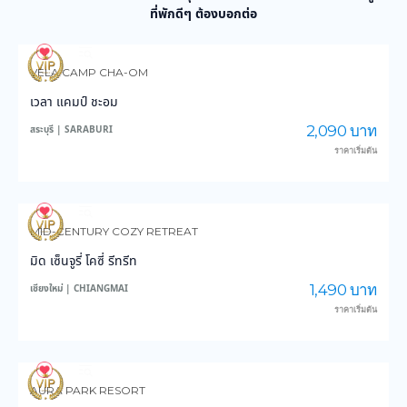
ที่พักดีๆ ต้องบอกต่อ
24
386
VELA CAMP CHA-OM
เวลา แคมป์ ชะอม
2,090 บาท
สระบุรี | SARABURI
ราคาเริ่มต้น
12
279
MID-CENTURY COZY RETREAT
มิด เซ็นจูรี่ โคซี่ รีทรีท
1,490 บาท
เชียงใหม่ | CHIANGMAI
ราคาเริ่มต้น
11
477
AURA PARK RESORT