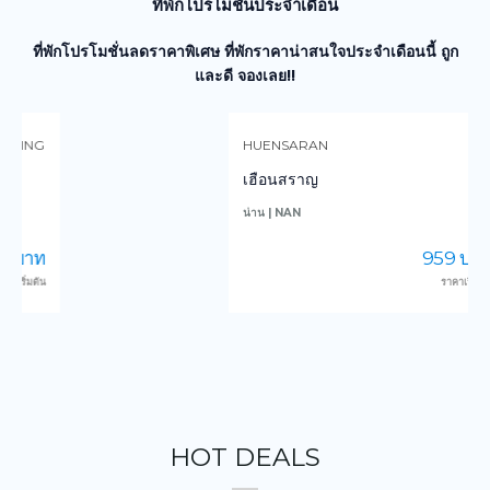
ที่พักโปรโมชั่นประจำเดือน
ที่พักโปรโมชั่นลดราคาพิเศษ ที่พักราคาน่าสนใจประจำเดือนนี้ ถูก
และดี จองเลย!!
HUENSARAN
เฮือนสราญ
น่าน | NAN
ก
959 บาท
ราคาเริ่มต้น
HOT DEALS