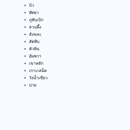
ปัว
พัทยา
ภูทับเบิก
สวนผึ้ง
สังขละ
สัตหีบ
หัวหิน
อัมพวา
เขาหลัก
เกาะเสม็ด
วังน้ำเขียว
ปาย