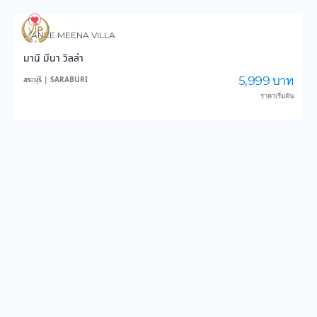
851
14,161
MANEE MEENA VILLA
มานี มีนา วิลล่า
5,999 บาท
สระบุรี | SARABURI
ราคาเริ่มต้น