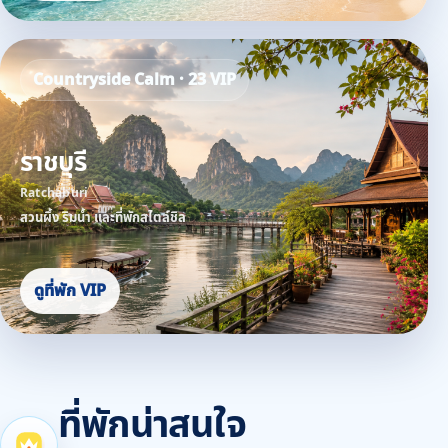
Countryside Calm · 23 VIP
ราชบุรี
Ratchaburi
สวนผึ้ง ริมน้ำ และที่พักสไตล์ชิล
ดูที่พัก VIP
ที่พักน่าสนใจ