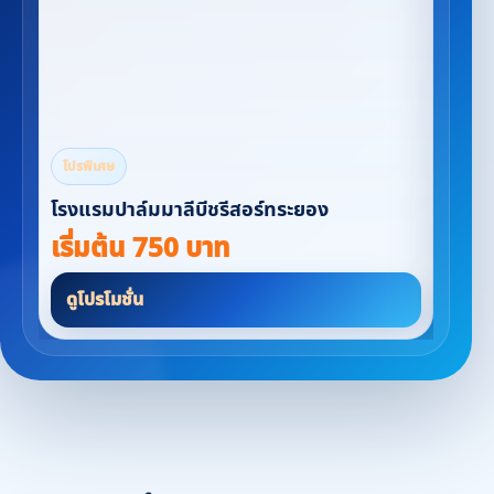
โปรพิเศษ
โปรพิเศษ
ไวน์แคมป์ ที่พัก & ลานกางเต็นท์
คนดีชิโ
เริ่มต้น 2,000 บาท
เริ่ม
ดูโปรโมชั่น
ดูโปรโ