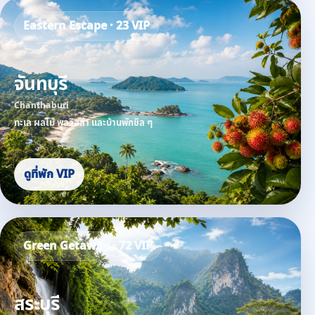
Eastern Escape · 23 VIP
จันทบุรี
Chanthaburi
ทะเล ผลไม้ พูลวิลล่า และบ้านพักชิล ๆ
ดูที่พัก VIP
Green Getaway · 72 VIP
สระบุรี