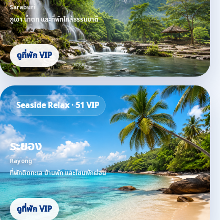
Saraburi
ภูเขา น้ำตก และที่พักใกล้ธรรมชาติ
ดูที่พัก VIP
Seaside Relax · 51 VIP
ระยอง
Rayong
ที่พักติดทะเล บ้านพัก และโซนพักผ่อน
ดูที่พัก VIP