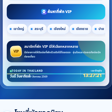
ค้นหาที่พัก VIP
เขาใหญ่
สระบุรี
เชียงใหม่
เชียงราย
ปาย
สมาชิกที่พัก VIP มีให้เลือกหลากหลาย
VIP
มีช่องทางให้ติดต่อที่พักตัวจริงได้โดยตรง · อุ่นใจและปลอดภัยต่อนัก
ท่องเที่ยว
TODAY IN THAILAND
เวลาปัจจุบัน
13:27:25
วันนี้ วันอาทิตย์
9 สิงหาคม 2569