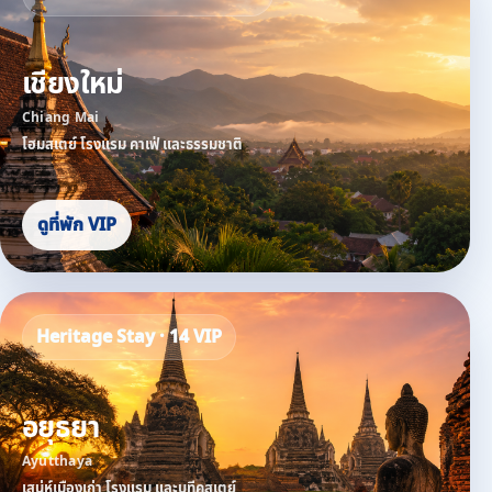
เชียงใหม่
Chiang Mai
โฮมสเตย์ โรงแรม คาเฟ่ และธรรมชาติ
ดูที่พัก VIP
Heritage Stay · 14 VIP
อยุธยา
Ayutthaya
เสน่ห์เมืองเก่า โรงแรม และบูทีคสเตย์