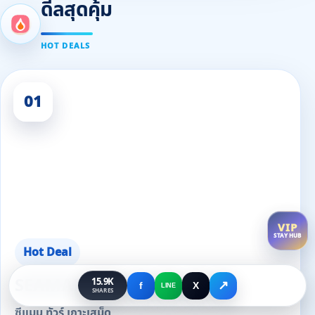
ดีลสุดคุ้ม
HOT DEALS
01
VIP
STAY HUB
Hot Deal
SEAMAN TOUR - ซีแมน ทัวร์
15.9K
↗
f
X
LINE
SHARES
ซีแมน ทัวร์ เกาะเสม็ด