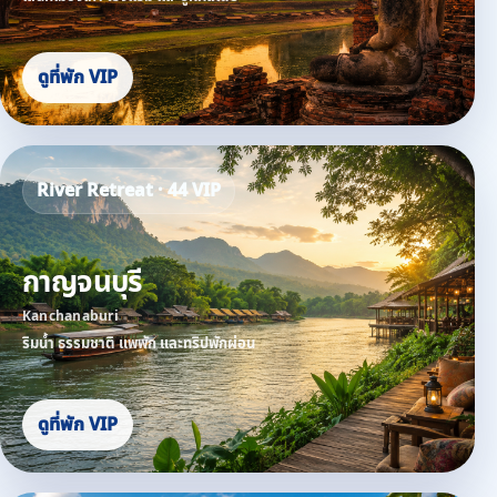
ดูที่พัก VIP
River Retreat · 44 VIP
กาญจนบุรี
Kanchanaburi
ริมน้ำ ธรรมชาติ แพพัก และทริปพักผ่อน
ดูที่พัก VIP