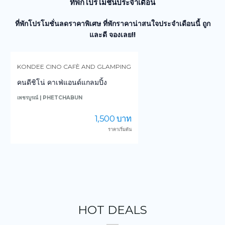
ที่พักโปรโมชั่นประจำเดือน
ที่พักโปรโมชั่นลดราคาพิเศษ ที่พักราคาน่าสนใจประจำเดือนนี้ ถูก
และดี จองเลย!!
KONDEE CINO CAFÈ AND GLAMPING
คนดีชิโน่ คาเฟ่แอนด์แกลมปิ้ง
เพชรบูรณ์ | PHETCHABUN
น
1,500 บาท
ราคาเริ่มต้น
HOT DEALS