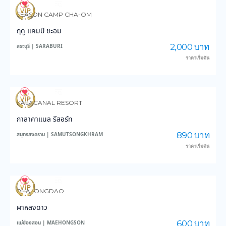
3,551
45,953
SEASON CAMP CHA-OM
ฤดู แคมป์ ชะอม
2,000 บาท
สระบุรี | SARABURI
ราคาเริ่มต้น
3,412
37,191
KALACANAL RESORT
กาลาคาแนล รีสอร์ท
890 บาท
สมุทรสงคราม | SAMUTSONGKHRAM
ราคาเริ่มต้น
6,303
45,979
PHALONGDAO
ผาหลงดาว
600 บาท
แม่ฮ่องสอน | MAEHONGSON