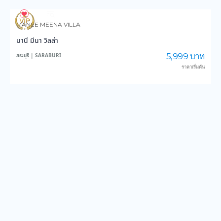
824
13,553
MANEE MEENA VILLA
มานี มีนา วิลล่า
5,999 บาท
สระบุรี | SARABURI
ราคาเริ่มต้น