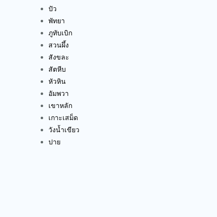
ปัว
พัทยา
ภูทับเบิก
สวนผึ้ง
สังขละ
สัตหีบ
หัวหิน
อัมพวา
เขาหลัก
เกาะเสม็ด
วังน้ำเขียว
ปาย