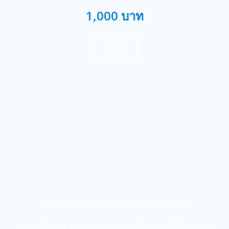
1,000 บาท
จองเลย
INGDAO KHAOYAI RESORT-อิงดาวเขาใหญ่ รีสอร์ท
INGDAO KHAOYAI RESORT อิงดาว