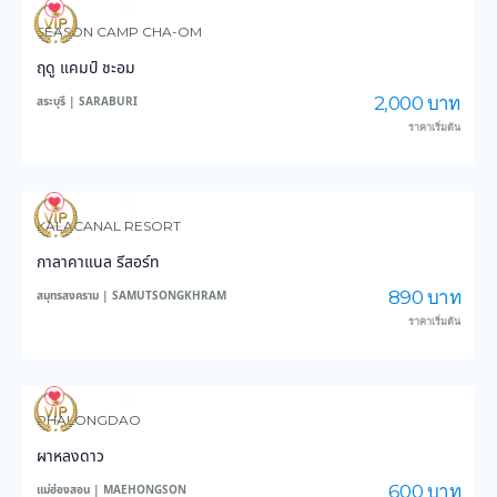
3,572
46,354
SEASON CAMP CHA-OM
ฤดู แคมป์ ชะอม
2,000 บาท
สระบุรี | SARABURI
ราคาเริ่มต้น
3,425
37,563
KALACANAL RESORT
กาลาคาแนล รีสอร์ท
890 บาท
สมุทรสงคราม | SAMUTSONGKHRAM
ราคาเริ่มต้น
6,315
46,344
PHALONGDAO
ผาหลงดาว
600 บาท
แม่ฮ่องสอน | MAEHONGSON