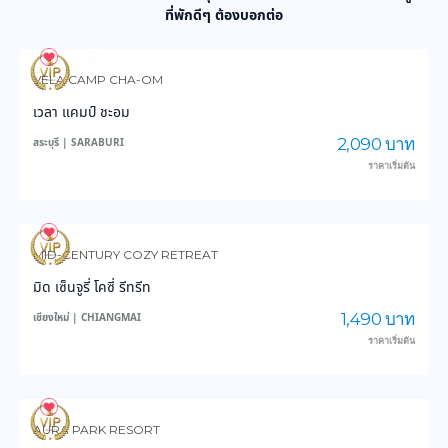
ที่พักดีๆ ต้องบอกต่อ
14
181
VELA CAMP CHA-OM
เวลา แคมป์ ชะอม
2,090 บาท
สระบุรี | SARABURI
ราคาเริ่มต้น
4
86
MID-CENTURY COZY RETREAT
มิด เซ็นจูรี่ โคซี่ รีทรีท
1,490 บาท
เชียงใหม่ | CHIANGMAI
ราคาเริ่มต้น
6
234
AURA PARK RESORT