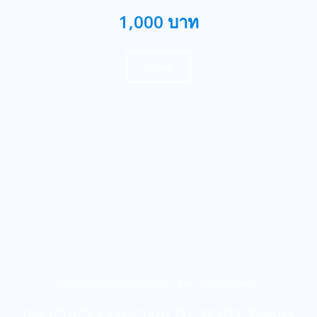
1,000 บาท
จองเลย
INGDAO KHAOYAI RESORT-อิงดาวเขาใหญ่ รีสอร์ท
INGDAO KHAOYAI RESORT อิงดาว