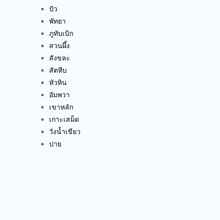
ปัว
พัทยา
ภูทับเบิก
สวนผึ้ง
สังขละ
สัตหีบ
หัวหิน
อัมพวา
เขาหลัก
เกาะเสม็ด
วังน้ำเขียว
ปาย