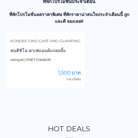
ที่พักโปรโมชั่นประจำเดือน
ที่พักโปรโมชั่นลดราคาพิเศษ ที่พักราคาน่าสนใจประจำเดือนนี้ ถูก
และดี จองเลย!!
KONDEE CINO CAFÈ AND GLAMPING
คนดีชิโน่ คาเฟ่แอนด์แกลมปิ้ง
เพชรบูรณ์ | PHETCHABUN
น
1,500 บาท
ราคาเริ่มต้น
HOT DEALS