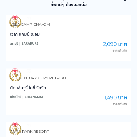
ที่พักดีๆ ต้องบอกต่อ
24
385
VELA CAMP CHA-OM
เวลา แคมป์ ชะอม
2,090 บาท
สระบุรี | SARABURI
ราคาเริ่มต้น
12
279
MID-CENTURY COZY RETREAT
มิด เซ็นจูรี่ โคซี่ รีทรีท
1,490 บาท
เชียงใหม่ | CHIANGMAI
ราคาเริ่มต้น
11
477
AURA PARK RESORT