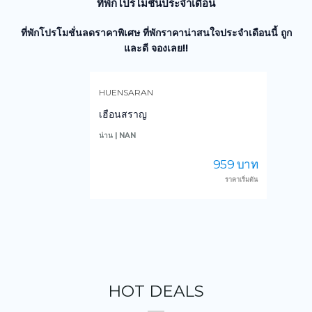
ที่พักโปรโมชั่นประจำเดือน
ที่พักโปรโมชั่นลดราคาพิเศษ ที่พักราคาน่าสนใจประจำเดือนนี้ ถูก
และดี จองเลย!!
HUENSARAN
เฮือนสราญ
น่าน | NAN
ก
959 บาท
ราคาเริ่มต้น
HOT DEALS