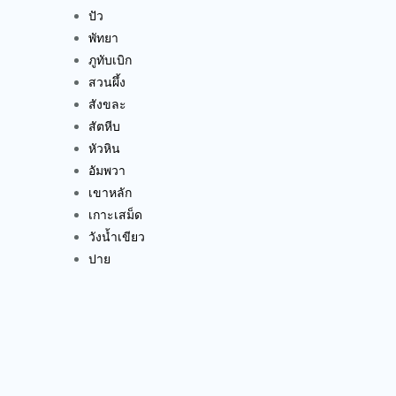
ปัว
พัทยา
ภูทับเบิก
สวนผึ้ง
สังขละ
สัตหีบ
หัวหิน
อัมพวา
เขาหลัก
เกาะเสม็ด
วังน้ำเขียว
ปาย