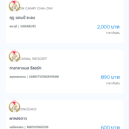
3,584
46,540
SEASON CAMP CHA-OM
ฤดู แคมป์ ชะอม
2,000 บาท
สระบุรี | SARABURI
ราคาเริ่มต้น
3,436
37,757
KALACANAL RESORT
กาลาคาแนล รีสอร์ท
890 บาท
สมุทรสงคราม | SAMUTSONGKHRAM
ราคาเริ่มต้น
6,321
46,526
PHALONGDAO
ผาหลงดาว
600 บาท
แม่ฮ่องสอน | MAEHONGSON