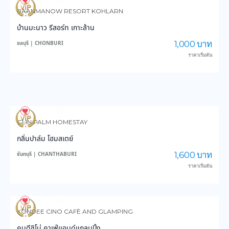
4,089
103,328
BAANMANOW RESORT KOHLARN
บ้านมะนาว รีสอร์ท เกาะล้าน
1,000 บาท
ชลบุรี | CHONBURI
ราคาเริ่มต้น
3,790
59,683
GLIN PALM HOMESTAY
กลิ่นปาล์ม โฮมสเตย์
1,600 บาท
จันทบุรี | CHANTHABURI
ราคาเริ่มต้น
3,194
29,178
KONDEE CINO CAFÈ AND GLAMPING
คนดีชิโน่ คาเฟ่แอนด์แกลมปิ้ง