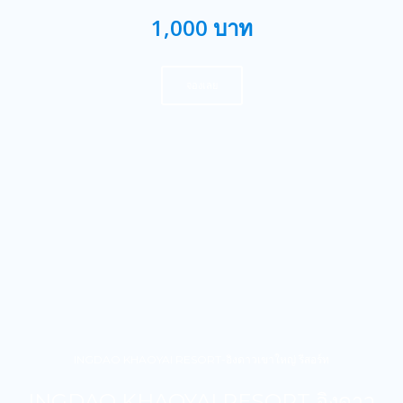
1,000 บาท
จองเลย
INGDAO KHAOYAI RESORT-อิงดาวเขาใหญ่ รีสอร์ท
INGDAO KHAOYAI RESORT อิงดาว