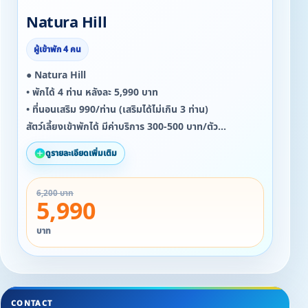
Natura Hill
ผู้เข้าพัก 4 คน
● Natura Hill
• พักได้ 4 ท่าน หลังละ 5,990 บาท
• ที่นอนเสริม 990/ท่าน (เสริมได้ไม่เกิน 3 ท่าน)
สัตว์เลี้ยงเข้าพักได้ มีค่าบริการ 300-500 บาท/ตัว
ดูรายละเอียดเพิ่มเติม
สิ่งอำนวยความสะดวกภายในบ้าน
▪ 2 ห้องนอน 2 ห้องน้ำ พร้อมเครื่องทำน้ำอุ่น
6,200 บาท
▪ อ่างอาบน้ำจากุชชี่
5,990
▪ เครื่องปรับอากาศ พัดลม ไดร์เป่าผม ตู้เย็น
▪ ลำโพง Marshall
บาท
▪ ห้องครัวพร้อมอุปกรณ์ทำครัว
▪ ผ้าขนหนู ครีมอาบน้ำ ยาสระผม โลชั่นทาผิว แปรงสีฟัน
หมวกคลุมอาบน้ำ
▪ กาน้ำร้อนพร้อมทั้งอุปกรณ์ทำกาแฟดริป และ ชา
CONTACT