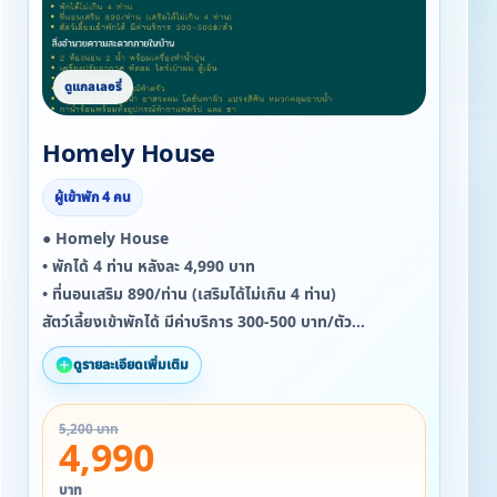
Homely House
ผู้เข้าพัก 4 คน
● Homely House
• พักได้ 4 ท่าน หลังละ 4,990 บาท
• ที่นอนเสริม 890/ท่าน (เสริมได้ไม่เกิน 4 ท่าน)
สัตว์เลี้ยงเข้าพักได้ มีค่าบริการ 300-500 บาท/ตัว
ดูรายละเอียดเพิ่มเติม
สิ่งอำนวยความสะดวกภายในบ้าน
▪ 2 ห้องนอน 2 น้ำ พร้อมเครื่องทำน้ำอุ่น
5,200 บาท
▪ เครื่องปรับอากาศ พัดลม ไดร์เป่าผม ตู้เย็น
4,990
▪ ลำโพง Fender
▪ ห้องครัวพร้อมอุปกรณ์ทำครัว
บาท