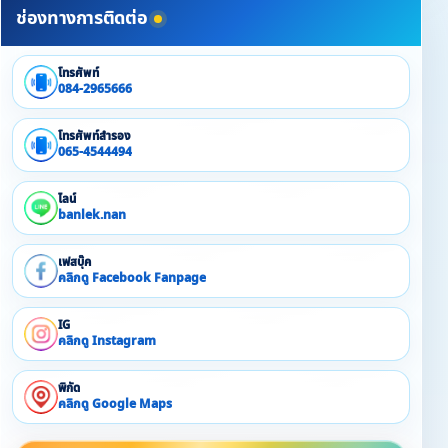
▪ Snack
ช่องทางการติดต่อ
▪ แก้วไวน์ + ถังแช่ไวน์
โทรศัพท์
084-2965666
โทรศัพท์สำรอง
065-4544494
ไลน์
banlek.nan
เฟสบุ๊ค
คลิกดู Facebook Fanpage
IG
คลิกดู Instagram
พิกัด
คลิกดู Google Maps