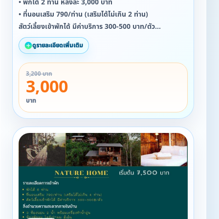
• พักได้ 2 ท่าน หลังละ 3,000 บาท
• ที่นอนเสริม 790/ท่าน (เสริมได้ไม่เกิน 2 ท่าน)
สัตว์เลี้ยงเข้าพักได้ มีค่าบริการ 300-500 บาท/ตัว
ดูรายละเอียดเพิ่มเติม
สิ่งอำนวยความสะดวกภายในบ้าน
▪ 1 ห้องนอน 1 น้ำ พร้อมเครื่องทำน้ำอุ่น
3,200 บาท
▪ ห้องพัดลม ไดร์เป่าผม
3,000
▪ ลำโพง Bluetooth
▪ ผ้าขนหนู ครีมอาบน้ำ อาสระผม โลชั่นหาผิว แปรงสีฟ้น
บาท
หมวกคลุมอาบน้ำ
▪ กาน้ำร้อนพร้อมทั้งอุปกรณ์ทำกาแฟดริป และ ชา
▪ Snack
▪ แก้วไวน์ + ถังแช่ไวน์
▪ เตาผิงไฟ