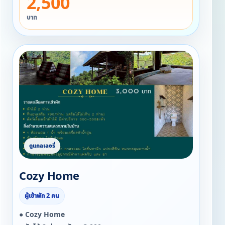
2,500
▪ ลำโพง Bluetooth
▪ ผ้าขนหนู ครีมอาบน้ำ ยาสระผม โลชั่นทาผิว แปรงสีฟัน
บาท
หมวกคลุมอาบน้ำ
▪ กาน้ำร้อนพร้อมทั้งอุปกรณ์ทำกาแฟดริป และ ชา
▪ Snack
▪ แก้วไวน์ + ถังแช่ไวน์
Cozy Home
ผู้เข้าพัก 2 คน
● Cozy Home