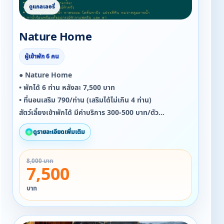
Nature Home
ผู้เข้าพัก 6 คน
● Nature Home
• พักได้ 6 ท่าน หลังละ 7,500 บาท
• ที่นอนเสริม 790/ท่าน (เสริมได้ไม่เกิน 4 ท่าน)
สัตว์เลี้ยงเข้าพักได้ มีค่าบริการ 300-500 บาท/ตัว
ดูรายละเอียดเพิ่มเติม
สิ่งอำนวยความสะดวกภายในบ้าน
▪ 3 ห้องนอน 2 น้ำ พร้อมเครื่องทำน้ำอุ่น
8,000 บาท
▪ ห้องพัดลม ไดร์เป่าผม ตู้เย็น
7,500
▪ ลำโพง Bluetooth Fender
▪ ห้องครัวพร้อมอุปกรณ์ทำครัว
บาท
▪ ผ้าขนหนู ครีมอาบน้ำ ยาสระผม โลชั่นทาผิว แปรงสีฟัน
หมวกคลุมอาบน้ำ