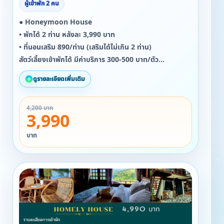
ผู้เข้าพัก 2 คน
● Honeymoon House
• พักได้ 2 ท่าน หลังละ 3,990 บาท
• ที่นอนเสริม 890/ท่าน (เสริมได้ไม่เกิน 2 ท่าน)
สัตว์เลี้ยงเข้าพักได้ มีค่าบริการ 300-500 บาท/ตัว
ดูรายละเอียดเพิ่มเติม
สิ่งอำนวยความสะดวกภายในบ้าน
▪ 1 ห้องนอน 1 ห้องน้ำ พร้อมเครื่องทำน้ำอุ่น
4,200 บาท
▪ อ่างอาบนำ
3,990
▪ เครื่องปรับอากาศ พัดลม ไดร์เป่าผม ตู้เย็น
▪ ลำโพง Marshall
บาท
▪ ผ้าขนหนู ครีมอาบน้ำ ยาสระผม โลชั่นทาผิว แปรงสีฟัน
หมวกคลุมอาบน้ำ
▪ กาน้ำร้อนพร้อมทั้งอุปกรณ์ทำกาแฟดริป และ ชา
▪ Snack
▪ แก้วไวน์ + ถังแช่ไวน์