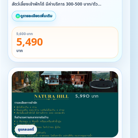
สัตว์เลี้ยงเข้าพักได้ มีค่าบริการ 300-500 บาท/ตัว
ดูรายละเอียดเพิ่มเติม
สิ่งอำนวยความสะดวกภายในบ้าน
▪ บ้านชั้นครึ่ง 1 ห้องนอน 2 เตียง 1 ห้องน้ำ พร้อมเครื่องทำ
5,600 บาท
น้ำอุ่น
5,490
▪ เครื่องปรับอากาศ พัดลม ไดร์เป่าผม ตู้เย็น
▪ ลำโพง Fender
บาท
▪ ห้องครัวพร้อมอุปกรณ์ทำครัว
▪ ผ้าขนหนู ครีมอาบน้ำ ยาสระผม โลชั่นทาผิว แปรงสีฟัน หมว
หมวกคลุมอาก
▪ กาน้ำร้อนพร้อมทั้งอุปกรณ์ทำกาแฟดริป และ ชา
▪ Snack
▪ แก้วไวน์ + ถังแช่ไวน์