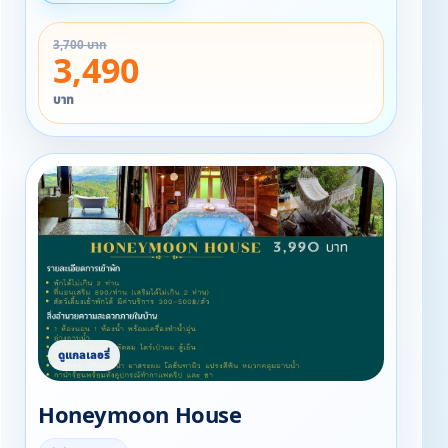
▪ 1 ห้องนอน 1 ห้องน้ำ พร้อมเครื่องน้ำอุ่น
3,700 บาท
▪ เครื่องปรับอากาศ พัดลม ไดร์เป่าผม ตู้เย็น
3,490
▪ ลำโพง Fender
▪ ผ้าขนหนู ครีมอาบน้ำ ยาสระมม โลฮั่นทาผิว แปรงสีฟ้น
บาท
หมวกคลุมอาบน้ำ
▪ กาน้ำร้อนพร้อมทั้งอุปกรณ์ทำกาแฟดริป และ ชา
▪ Snack
▪ แก้วไวน์ + ถังแช่ไวน์
▪ เตาผิงไฟ camping
Honeymoon House