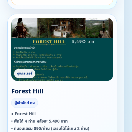
▪ ผ้าขนหนู ครีมอาบน้ำ ยาสระผม โลชั่นทาผิว แปรงสีฟัน
หมวกคลุมอาบน้ำ
▪ กาน้ำร้อนพร้อมทั้งอุปกรณ์ทำกาแฟดริป และ ชา
▪ Snack
▪ แก้วไวน์ + ถังแช่ไวน์
▪ เตาผิงไฟ camping
Forest Hill
ผู้เข้าพัก 4 คน
● Forest Hill
• พักได้ 4 ท่าน หลังละ 5,490 บาท
• ที่นอนเสริม 890/ท่าน (เสริมได้ไม่เกิน 2 ท่าน)