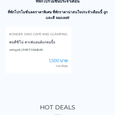
ที่พักโปรโมชั่นประจำเดือน
ที่พักโปรโมชั่นลดราคาพิเศษ ที่พักราคาน่าสนใจประจำเดือนนี้ ถูก
และดี จองเลย!!
KONDEE CINO CAFÈ AND GLAMPING
คนดีชิโน่ คาเฟ่แอนด์แกลมปิ้ง
เพชรบูรณ์ | PHETCHABUN
น
1,500 บาท
ราคาเริ่มต้น
HOT DEALS