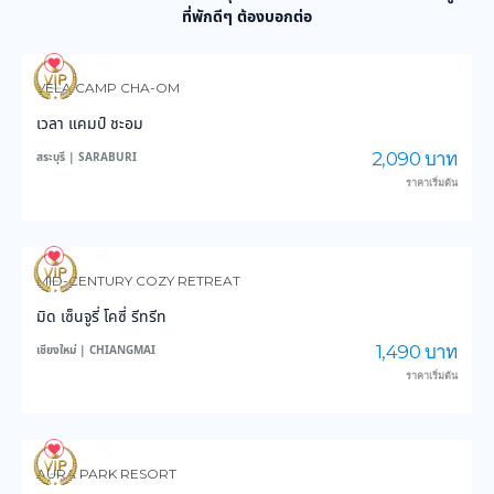
ที่พักดีๆ ต้องบอกต่อ
24
385
VELA CAMP CHA-OM
เวลา แคมป์ ชะอม
2,090 บาท
สระบุรี | SARABURI
ราคาเริ่มต้น
12
279
MID-CENTURY COZY RETREAT
มิด เซ็นจูรี่ โคซี่ รีทรีท
1,490 บาท
เชียงใหม่ | CHIANGMAI
ราคาเริ่มต้น
11
477
AURA PARK RESORT