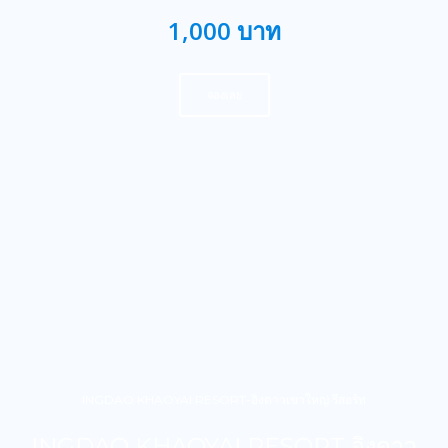
1,000 บาท
จองเลย
INGDAO KHAOYAI RESORT-อิงดาวเขาใหญ่ รีสอร์ท
INGDAO KHAOYAI RESORT อิงดาว