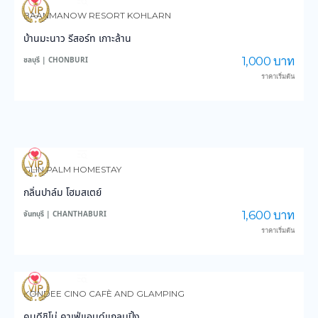
4,089
103,328
BAANMANOW RESORT KOHLARN
บ้านมะนาว รีสอร์ท เกาะล้าน
1,000 บาท
ชลบุรี | CHONBURI
ราคาเริ่มต้น
3,790
59,683
GLIN PALM HOMESTAY
กลิ่นปาล์ม โฮมสเตย์
1,600 บาท
จันทบุรี | CHANTHABURI
ราคาเริ่มต้น
3,194
29,178
KONDEE CINO CAFÈ AND GLAMPING
คนดีชิโน่ คาเฟ่แอนด์แกลมปิ้ง