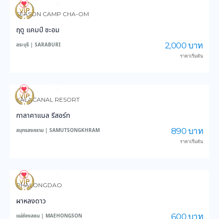
3,584
46,540
SEASON CAMP CHA-OM
ฤดู แคมป์ ชะอม
2,000 บาท
สระบุรี | SARABURI
ราคาเริ่มต้น
3,436
37,758
KALACANAL RESORT
กาลาคาแนล รีสอร์ท
890 บาท
สมุทรสงคราม | SAMUTSONGKHRAM
ราคาเริ่มต้น
6,321
46,526
PHALONGDAO
ผาหลงดาว
600 บาท
แม่ฮ่องสอน | MAEHONGSON