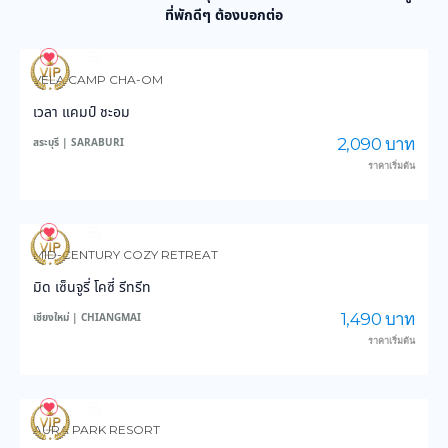
ที่พักดีๆ ต้องบอกต่อ
24
386
VELA CAMP CHA-OM
เวลา แคมป์ ชะอม
2,090 บาท
สระบุรี | SARABURI
ราคาเริ่มต้น
12
279
MID-CENTURY COZY RETREAT
มิด เซ็นจูรี่ โคซี่ รีทรีท
1,490 บาท
เชียงใหม่ | CHIANGMAI
ราคาเริ่มต้น
11
477
AURA PARK RESORT