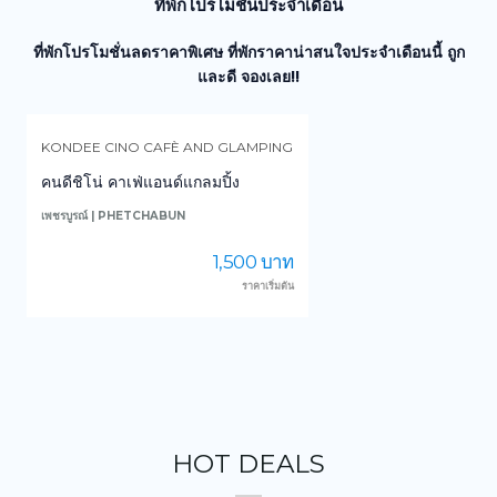
ที่พักโปรโมชั่นประจำเดือน
ที่พักโปรโมชั่นลดราคาพิเศษ ที่พักราคาน่าสนใจประจำเดือนนี้ ถูก
และดี จองเลย!!
KONDEE CINO CAFÈ AND GLAMPING
คนดีชิโน่ คาเฟ่แอนด์แกลมปิ้ง
เพชรบูรณ์ | PHETCHABUN
น
1,500 บาท
ราคาเริ่มต้น
HOT DEALS