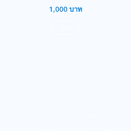
1,000 บาท
จองเลย
INGDAO KHAOYAI RESORT-อิงดาวเขาใหญ่ รีสอร์ท
INGDAO KHAOYAI RESORT อิงดาว