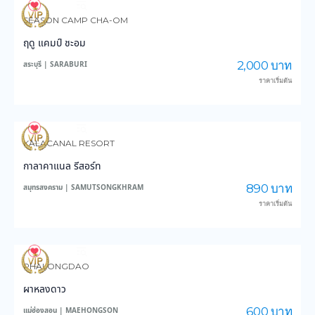
3,584
46,540
SEASON CAMP CHA-OM
ฤดู แคมป์ ชะอม
2,000 บาท
สระบุรี | SARABURI
ราคาเริ่มต้น
3,436
37,758
KALACANAL RESORT
กาลาคาแนล รีสอร์ท
890 บาท
สมุทรสงคราม | SAMUTSONGKHRAM
ราคาเริ่มต้น
6,321
46,526
PHALONGDAO
ผาหลงดาว
600 บาท
แม่ฮ่องสอน | MAEHONGSON