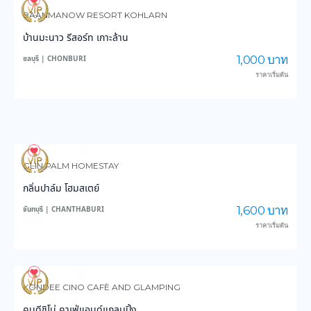
4,089
103,328
BAANMANOW RESORT KOHLARN
บ้านมะนาว รีสอร์ท เกาะล้าน
1,000 บาท
ชลบุรี | CHONBURI
ราคาเริ่มต้น
3,790
59,683
GLIN PALM HOMESTAY
กลิ่นปาล์ม โฮมสเตย์
1,600 บาท
จันทบุรี | CHANTHABURI
ราคาเริ่มต้น
3,194
29,178
KONDEE CINO CAFÈ AND GLAMPING
คนดีชิโน่ คาเฟ่แอนด์แกลมปิ้ง