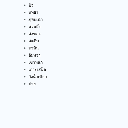
ปัว
พัทยา
ภูทับเบิก
สวนผึ้ง
สังขละ
สัตหีบ
หัวหิน
อัมพวา
เขาหลัก
เกาะเสม็ด
วังน้ำเขียว
ปาย