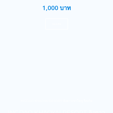
1,000 บาท
จองเลย
INGDAO KHAOYAI RESORT-อิงดาวเขาใหญ่ รีสอร์ท
INGDAO KHAOYAI RESORT อิงดาว