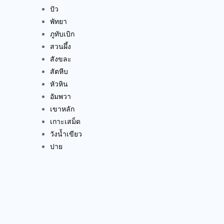
ปัว
พัทยา
ภูทับเบิก
สวนผึ้ง
สังขละ
สัตหีบ
หัวหิน
อัมพวา
เขาหลัก
เกาะเสม็ด
วังน้ำเขียว
ปาย