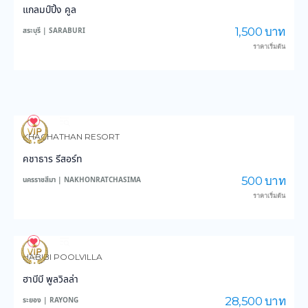
แกลมป์ปิ้ง คูล
1,500 บาท
สระบุรี | SARABURI
ราคาเริ่มต้น
58
993
KHACHATHAN RESORT
คชาธาร รีสอร์ท
500 บาท
นครราชสีมา | NAKHONRATCHASIMA
ราคาเริ่มต้น
82
1,864
HABIBI POOLVILLA
ฮาบีบี พูลวิลล่า
28,500 บาท
ระยอง | RAYONG