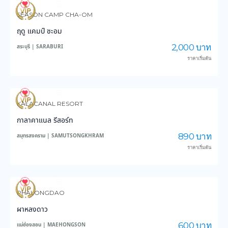
3,567
46,166
SEASON CAMP CHA-OM
ฤดู แคมป์ ชะอม
2,000 บาท
สระบุรี | SARABURI
ราคาเริ่มต้น
3,424
37,401
KALACANAL RESORT
กาลาคาแนล รีสอร์ท
890 บาท
สมุทรสงคราม | SAMUTSONGKHRAM
ราคาเริ่มต้น
6,311
46,176
PHALONGDAO
ผาหลงดาว
600 บาท
แม่ฮ่องสอน | MAEHONGSON