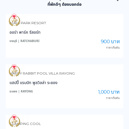
ที่พักดีๆ ต้องบอกต่อ
1
87
AURA PARK RESORT
ออร่า พาร์ค รีสอร์ท
900 บาท
ราชบุรี | RATCHABURI
ราคาเริ่มต้น
5
96
HAPPY RABBIT POOL VILLA RAYONG
แฮปปี้ แรบบิท พูลวิลล่า ระยอง
1,000 บาท
ระยอง | RAYONG
ราคาเริ่มต้น
34
638
GLAMPING COOL