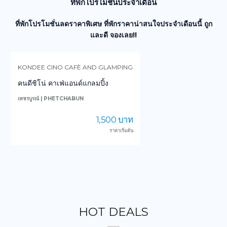
ที่พักโปรโมชั่นประจำเดือน
ที่พักโปรโมชั่นลดราคาพิเศษ ที่พักราคาน่าสนใจประจำเดือนนี้ ถูก
และดี จองเลย!!
KONDEE CINO CAFÈ AND GLAMPING
คนดีชิโน่ คาเฟ่แอนด์แกลมปิ้ง
เพชรบูรณ์ | PHETCHABUN
น
1,500 บาท
ราคาเริ่มต้น
HOT DEALS