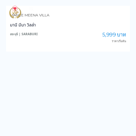
836
13,777
MANEE MEENA VILLA
มานี มีนา วิลล่า
5,999 บาท
สระบุรี | SARABURI
ราคาเริ่มต้น