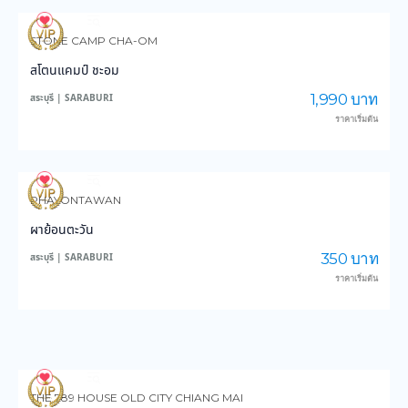
108
2,684
STONE CAMP CHA-OM
สโตนแคมป์ ชะอม
1,990 บาท
สระบุรี | SARABURI
ราคาเริ่มต้น
224
5,053
PHAYONTAWAN
ผาย้อนตะวัน
350 บาท
สระบุรี | SARABURI
ราคาเริ่มต้น
132
3,856
THE 789 HOUSE OLD CITY CHIANG MAI