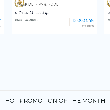
3,830
47,044
PASAK DE RIVA & POOL
M
ป่าสัก เดอ ริว่า แอนด์ พูล
ม
ท
12,000 บาท
สระบุรี | SARABURI
สร
้น
ราคาเริ่มต้น
HOT PROMOTION OF THE MONTH