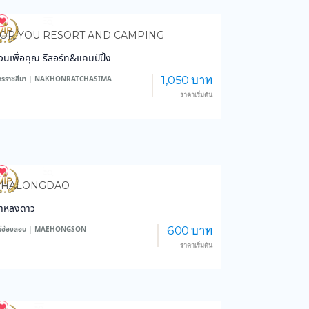
4,287
47,355
OR YOU RESORT AND CAMPING
วนเพื่อคุณ รีสอร์ท&แคมป์ปิ้ง
1,050 บาท
ครราชสีมา | NAKHONRATCHASIMA
ราคาเริ่มต้น
6,304
45,996
PHALONGDAO
าหลงดาว
600 บาท
ม่ฮ่องสอน | MAEHONGSON
ราคาเริ่มต้น