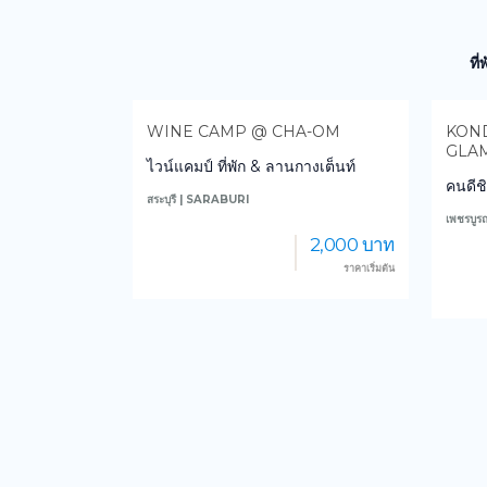
ที
CHA-OM
KONDEE CINO CAFÈ AND
HU
GLAMPING
านกางเต็นท์
เฮื
คนดีชิโน่ คาเฟ่แอนด์แกลมปิ้ง
น่าน
เพชรบูรณ์ | PHETCHABUN
2,000 บาท
1,500 บาท
ราคาเริ่มต้น
ราคาเริ่มต้น