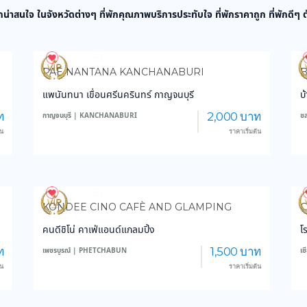
กน่าสนใจ ในจังหวัดต่างๆ ที่พักคุณภาพบริการประทับใจ ที่พักราคาถูก ที่พักดีๆ
3,865
45,348
PAE NANTANA KANCHANABURI
แพนันทนา เขื่อนศรีนครินทร์ กาญจนบุรี
บ
ท
2,000 บาท
กาญจนบุรี | KANCHANABURI
ช
้น
ราคาเริ่มต้น
3,166
28,647
KONDEE CINO CAFÈ AND GLAMPING
C
คนดีชิโน่ คาเฟ่แอนด์แกลมปิ้ง
โ
ท
1,500 บาท
เพชรบูรณ์ | PHETCHABUN
เ
้น
ราคาเริ่มต้น