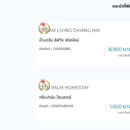
แนะนำที่พั
962
13,990
DREAM LIVING CHIANG MAI
บ้านดรีม ลิฟวิ่ง เชียงใหม่
8,900 บา
เชียงใหม่ | CHIANGMAI
ราคาเริ่มต
3,760
59,127
GLIN PALM HOMESTAY
กลิ่นปาล์ม โฮมสเตย์
1,600 บา
จันทบุรี | CHANTHABURI
ราคาเริ่มต