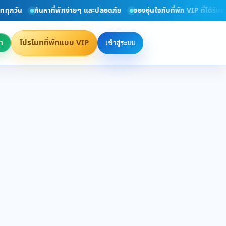
ุกวัน
ค้นหาที่พักง่ายๆ และปลอดภัย
จองอุ่นใจกับที่พัก VIP ที่ได้รับก
โปรโมทที่พักแบบ VIP
า
เข้าสู่ระบบ