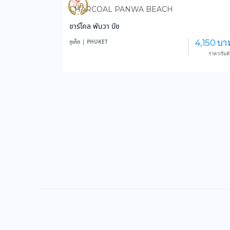
3,578
35,722
CHARCOAL PANWA BEACH
ชาร์โคล พันวา บีช
4,150 บา
ภูเก็ต | PHUKET
ราคาเริ่มต