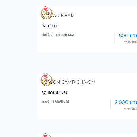
3,976
48,623
MONAUIKHAM
ม่อนอุ้ยคำ
600 บา
เชียงใหม่ | CHIANGMAI
ราคาเริ่มต
3,552
45,979
SEASON CAMP CHA-OM
ฤดู แคมป์ ชะอม
2,000 บา
สระบุรี | SARABURI
ราคาเริ่มต