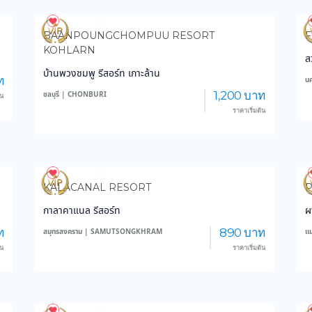
4,177
149,854
BAANPOUNGCHOMPUU RESORT
F
KOHLARN
ส
บ้านพวงชมพู รีสอร์ท เกาะล้าน
ท
น
1,200 บาท
ชลบุรี | CHONBURI
้น
ราคาเริ่มต้น
3,417
37,226
KALACANAL RESORT
กาลาคาแนล รีสอร์ท
ผ
ท
890 บาท
สมุทรสงคราม | SAMUTSONGKHRAM
แ
้น
ราคาเริ่มต้น