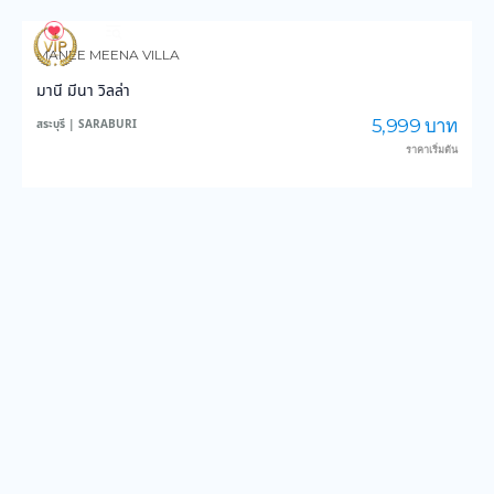
834
13,688
MANEE MEENA VILLA
มานี มีนา วิลล่า
5,999 บาท
สระบุรี | SARABURI
ราคาเริ่มต้น