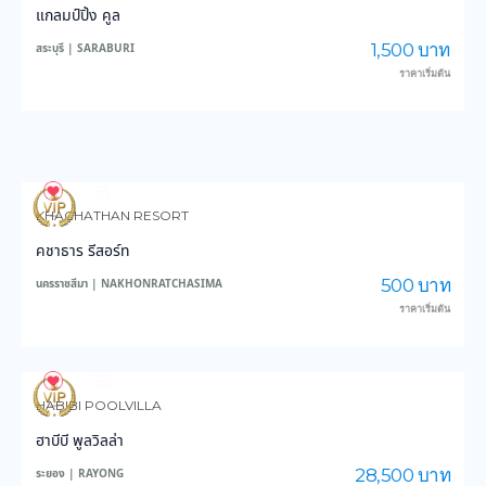
แกลมป์ปิ้ง คูล
1,500 บาท
สระบุรี | SARABURI
ราคาเริ่มต้น
57
912
KHACHATHAN RESORT
คชาธาร รีสอร์ท
500 บาท
นครราชสีมา | NAKHONRATCHASIMA
ราคาเริ่มต้น
78
1,771
HABIBI POOLVILLA
ฮาบีบี พูลวิลล่า
28,500 บาท
ระยอง | RAYONG