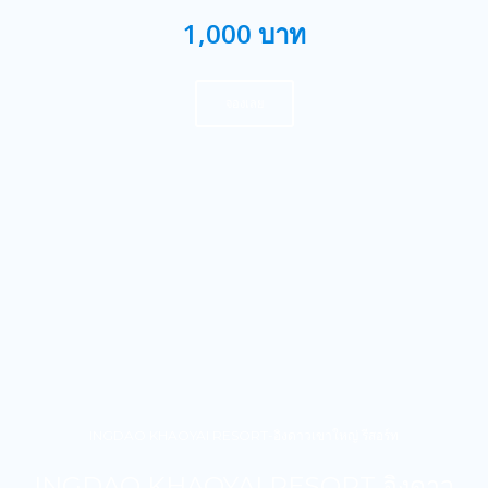
1,000 บาท
จองเลย
INGDAO KHAOYAI RESORT-อิงดาวเขาใหญ่ รีสอร์ท
INGDAO KHAOYAI RESORT อิงดาว