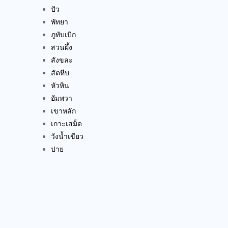
ปัว
พัทยา
ภูทับเบิก
สวนผึ้ง
สังขละ
สัตหีบ
หัวหิน
อัมพวา
เขาหลัก
เกาะเสม็ด
วังน้ำเขียว
ปาย