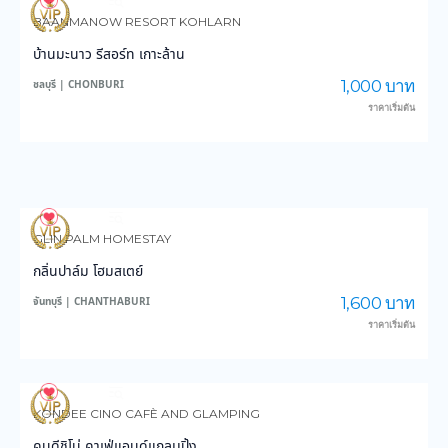
4,077
102,854
BAANMANOW RESORT KOHLARN
บ้านมะนาว รีสอร์ท เกาะล้าน
1,000 บาท
ชลบุรี | CHONBURI
ราคาเริ่มต้น
3,768
59,223
GLIN PALM HOMESTAY
กลิ่นปาล์ม โฮมสเตย์
1,600 บาท
จันทบุรี | CHANTHABURI
ราคาเริ่มต้น
3,176
28,748
KONDEE CINO CAFÈ AND GLAMPING
คนดีชิโน่ คาเฟ่แอนด์แกลมปิ้ง