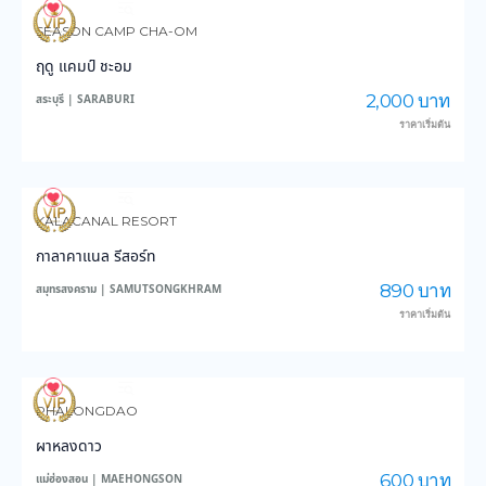
3,564
46,083
SEASON CAMP CHA-OM
ฤดู แคมป์ ชะอม
2,000 บาท
สระบุรี | SARABURI
ราคาเริ่มต้น
3,423
37,326
KALACANAL RESORT
กาลาคาแนล รีสอร์ท
890 บาท
สมุทรสงคราม | SAMUTSONGKHRAM
ราคาเริ่มต้น
6,309
46,095
PHALONGDAO
ผาหลงดาว
600 บาท
แม่ฮ่องสอน | MAEHONGSON