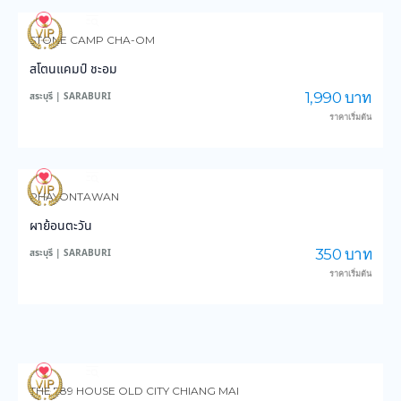
105
2,599
STONE CAMP CHA-OM
สโตนแคมป์ ชะอม
1,990 บาท
สระบุรี | SARABURI
ราคาเริ่มต้น
219
4,976
PHAYONTAWAN
ผาย้อนตะวัน
350 บาท
สระบุรี | SARABURI
ราคาเริ่มต้น
127
3,782
THE 789 HOUSE OLD CITY CHIANG MAI