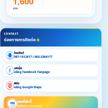
1,600
✔️ บุฟเฟต์ซีฟู้ด ปู กุ้ง เติมไม่อั้น
✔️ อาหาร 3 มื้อ
บาท
✔️ ฟรีเครื่องดื่มน้ำอัดลม
✔️ มิกเซอร์ น้ำแข็งใส
✔️ กิจกรรมล่องแพเปียก
✔️ เครื่องเล่นสไลเดอร์
CONTACT
✔️ คาราโอเกะ
ช่องทางการติดต่อ
❤️ ราคาสำหรับ 2 คน คนละ 2,000 บาท
โทรศัพท์
❤️ ราคาสำหรับ 3-4 คน คนละ 1,700 บาท
087-1312617 / 062-2364117
❤️ เด็กอายุ 6-12 ปี ราคา 800 บาท
เฟสบุ๊ค
คลิกดู Facebook Fanpage
พิกัด
คลิกดู Google Maps
จองที่พักนี้
ติดต่อผ่าน Facebook