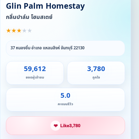
Glin Palm Homestay
กลิ่นปาล์ม โฮมสเตย์
★
★
★
★
★
37 หนองชิ่ม อำเภอ แหลมสิงห์ จันทบุรี 22130
59,612
3,780
ยอดผู้เข้าชม
ถูกใจ
5.0
คะแนนรีวิว
❤
Like
3,780