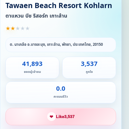
Tawaen Beach Resort Kohlarn
ตาแหวน บีช รีสอร์ท เกาะล้าน
★
★
★
★
★
ต. นาเกลือ อ.บางละมุง, เกาะล้าน, พัทยา, ประเทศไทย, 20150
41,893
3,537
ยอดผู้เข้าชม
ถูกใจ
0.0
คะแนนรีวิว
❤
Like
3,537