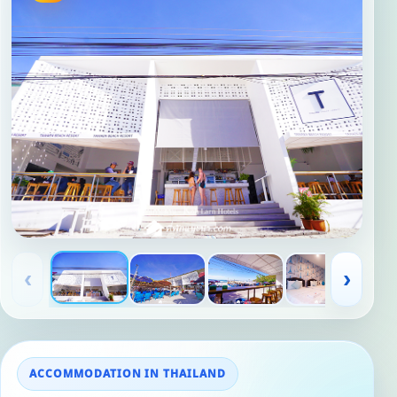
‹
›
ACCOMMODATION IN THAILAND