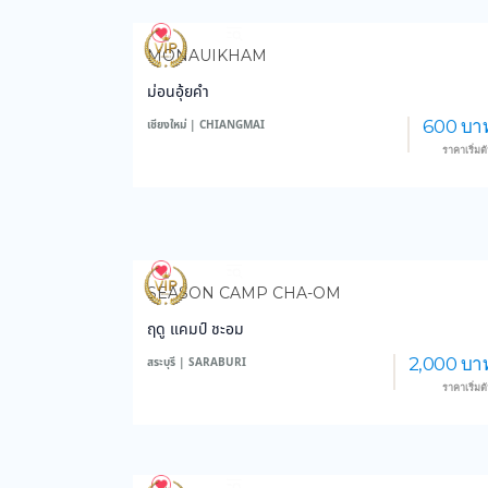
3,984
48,730
MONAUIKHAM
ม่อนอุ้ยคำ
600 บา
เชียงใหม่ | CHIANGMAI
ราคาเริ่มต
3,564
46,083
SEASON CAMP CHA-OM
ฤดู แคมป์ ชะอม
2,000 บา
สระบุรี | SARABURI
ราคาเริ่มต