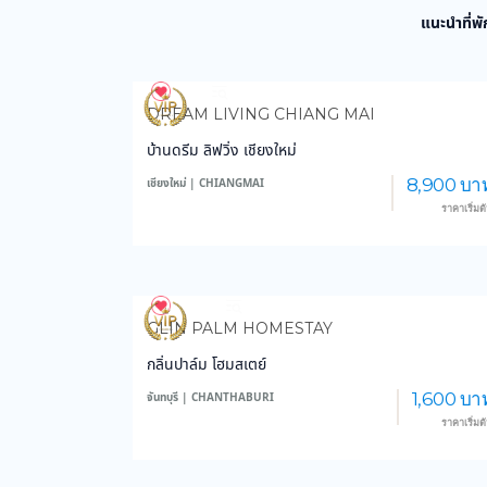
แนะนำที่พั
971
14,120
DREAM LIVING CHIANG MAI
บ้านดรีม ลิฟวิ่ง เชียงใหม่
8,900 บา
เชียงใหม่ | CHIANGMAI
ราคาเริ่มต
3,768
59,223
GLIN PALM HOMESTAY
กลิ่นปาล์ม โฮมสเตย์
1,600 บา
จันทบุรี | CHANTHABURI
ราคาเริ่มต