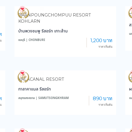
4,186
150,012
BAANPOUNGCHOMPUU RESORT
F
KOHLARN
ส
บ้านพวงชมพู รีสอร์ท เกาะล้าน
ท
น
1,200 บาท
ชลบุรี | CHONBURI
้น
ราคาเริ่มต้น
3,423
37,326
KALACANAL RESORT
กาลาคาแนล รีสอร์ท
ผ
ท
890 บาท
สมุทรสงคราม | SAMUTSONGKHRAM
แ
้น
ราคาเริ่มต้น