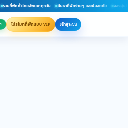
วมที่พักทั่วไทยอัพเดททุกวัน
ค้นหาที่พักง่ายๆ และปลอดภัย
จองอุ่นใจกั
โปรโมทที่พักแบบ VIP
า
เข้าสู่ระบบ