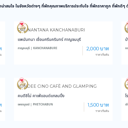
กน่าสนใจ ในจังหวัดต่างๆ ที่พักคุณภาพบริการประทับใจ ที่พักราคาถูก ที่พักดีๆ
3,877
45,447
PAE NANTANA KANCHANABURI
แพนันทนา เขื่อนศรีนครินทร์ กาญจนบุรี
บ
ท
2,000 บาท
กาญจนบุรี | KANCHANABURI
ช
้น
ราคาเริ่มต้น
3,176
28,748
KONDEE CINO CAFÈ AND GLAMPING
C
คนดีชิโน่ คาเฟ่แอนด์แกลมปิ้ง
โ
ท
1,500 บาท
เพชรบูรณ์ | PHETCHABUN
เ
้น
ราคาเริ่มต้น