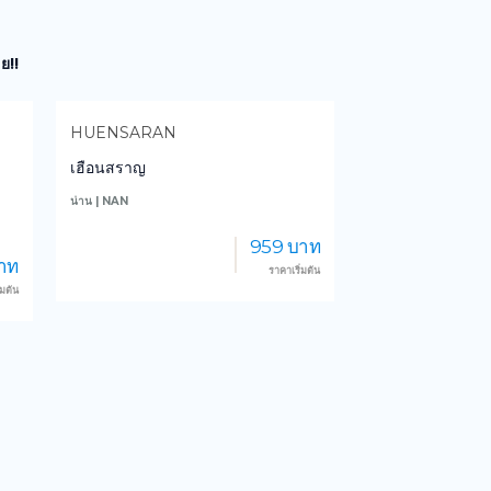
ย!!
PAE PATHOMPORN
GOODVIEW R
แพปฐมพร กาญจนบุรี
กู๊ดวิว รีสอร์ท แ
กาญจนบุรี | KANCHANABURI
กาญจนบุรี | KANCHA
าท
1,000 บาท
่มต้น
ราคาเริ่มต้น