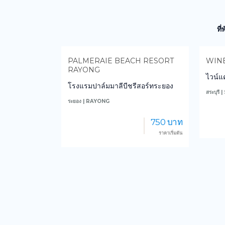
ที
H RESORT
WINE CAMP @ CHA-OM
KOND
GLA
ไวน์แคมป์ ที่พัก & ลานกางเต็นท์
สอร์ทระยอง
คนดีช
สระบุรี | SARABURI
เพชรบู
2,000 บาท
750 บาท
ราคาเริ่มต้น
ราคาเริ่มต้น