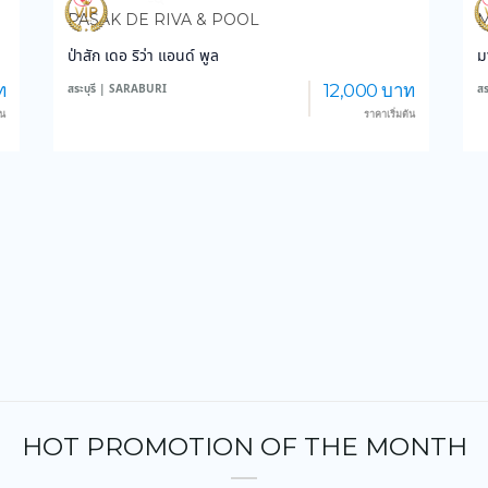
3,837
47,142
PASAK DE RIVA & POOL
M
ป่าสัก เดอ ริว่า แอนด์ พูล
ม
ท
12,000 บาท
สระบุรี | SARABURI
สร
้น
ราคาเริ่มต้น
HOT PROMOTION OF THE MONTH