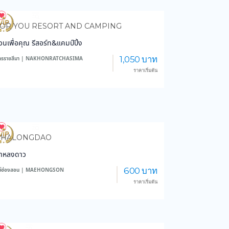
4,297
47,440
OR YOU RESORT AND CAMPING
วนเพื่อคุณ รีสอร์ท&แคมป์ปิ้ง
1,050 บาท
ครราชสีมา | NAKHONRATCHASIMA
ราคาเริ่มต้น
6,309
46,095
PHALONGDAO
าหลงดาว
600 บาท
ม่ฮ่องสอน | MAEHONGSON
ราคาเริ่มต้น