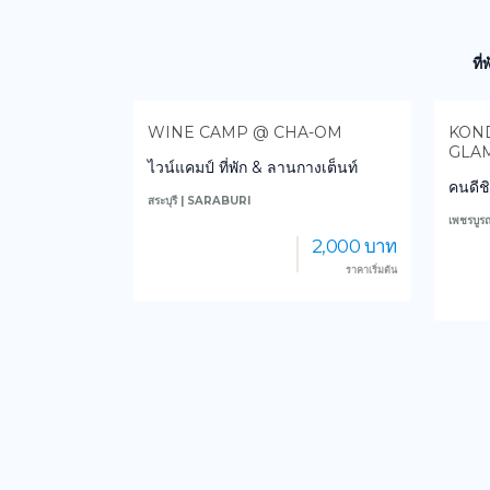
ที
HA-OM
KONDEE CINO CAFÈ AND
HU
GLAMPING
นกางเต็นท์
เฮือ
คนดีชิโน่ คาเฟ่แอนด์แกลมปิ้ง
น่าน |
เพชรบูรณ์ | PHETCHABUN
2,000 บาท
1,500 บาท
ราคาเริ่มต้น
ราคาเริ่มต้น