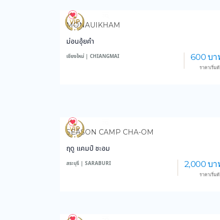
3,984
48,730
MONAUIKHAM
ม่อนอุ้ยคำ
600 บา
เชียงใหม่ | CHIANGMAI
ราคาเริ่มต
3,564
46,083
SEASON CAMP CHA-OM
ฤดู แคมป์ ชะอม
2,000 บา
สระบุรี | SARABURI
ราคาเริ่มต