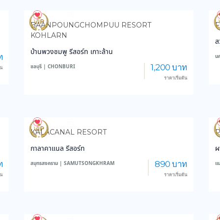
4,186
150,019
BAANPOUNGCHOMPUU RESORT
F
KOHLARN
ส
บ้านพวงชมพู รีสอร์ท เกาะล้าน
ท
น
1,200 บาท
ชลบุรี | CHONBURI
้น
ราคาเริ่มต้น
3,423
37,326
KALACANAL RESORT
กาลาคาแนล รีสอร์ท
ผ
ท
890 บาท
สมุทรสงคราม | SAMUTSONGKHRAM
แ
้น
ราคาเริ่มต้น