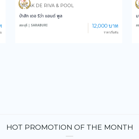
3,837
47,142
PASAK DE RIVA & POOL
M
ป่าสัก เดอ ริว่า แอนด์ พูล
ม
ท
12,000 บาท
สระบุรี | SARABURI
สร
้น
ราคาเริ่มต้น
HOT PROMOTION OF THE MONTH