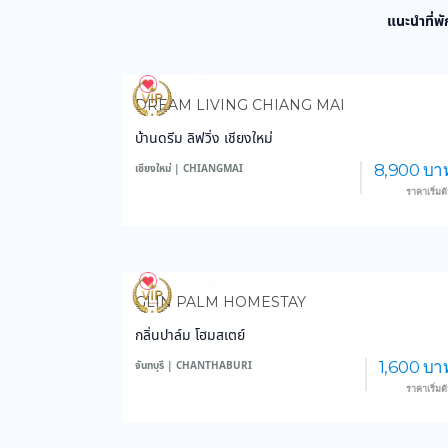
แนะนำที่พั
971
14,121
DREAM LIVING CHIANG MAI
บ้านดรีม ลิฟวิ่ง เชียงใหม่
8,900 บา
เชียงใหม่ | CHIANGMAI
ราคาเริ่มต
3,768
59,223
GLIN PALM HOMESTAY
กลิ่นปาล์ม โฮมสเตย์
1,600 บา
จันทบุรี | CHANTHABURI
ราคาเริ่มต