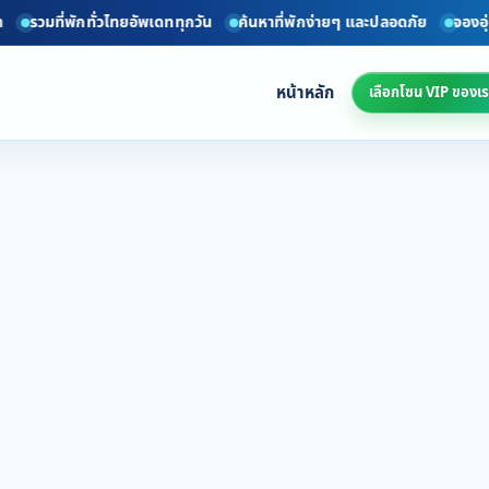
รวมที่พักทั่วไทยอัพเดททุกวัน
ค้นหาที่พักง่ายๆ และปลอดภัย
จองอุ่นใ
หน้าหลัก
เลือกโซน VIP ของเร