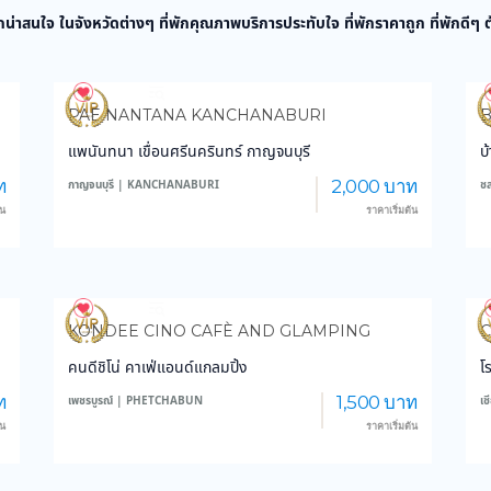
กน่าสนใจ ในจังหวัดต่างๆ ที่พักคุณภาพบริการประทับใจ ที่พักราคาถูก ที่พักดีๆ
3,877
45,448
PAE NANTANA KANCHANABURI
แพนันทนา เขื่อนศรีนครินทร์ กาญจนบุรี
บ
ท
2,000 บาท
กาญจนบุรี | KANCHANABURI
ช
้น
ราคาเริ่มต้น
3,176
28,749
KONDEE CINO CAFÈ AND GLAMPING
C
คนดีชิโน่ คาเฟ่แอนด์แกลมปิ้ง
โ
ท
1,500 บาท
เพชรบูรณ์ | PHETCHABUN
เ
้น
ราคาเริ่มต้น