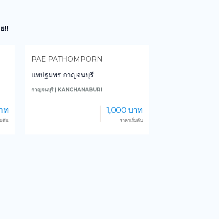
ย!!
GOODVIEW RESORT
TUL VILLA C
กู๊ดวิว รีสอร์ท แอนด์ เรสเตอรอง
ตุล วิลล่า เชียงใ
กาญจนบุรี | KANCHANABURI
เชียงใหม่ | CHIANGM
บาท
800 บาท
ิ่มต้น
ราคาเริ่มต้น