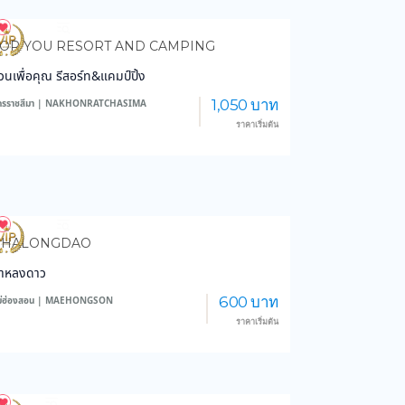
4,297
47,440
OR YOU RESORT AND CAMPING
วนเพื่อคุณ รีสอร์ท&แคมป์ปิ้ง
1,050 บาท
ครราชสีมา | NAKHONRATCHASIMA
ราคาเริ่มต้น
6,309
46,095
PHALONGDAO
าหลงดาว
600 บาท
ม่ฮ่องสอน | MAEHONGSON
ราคาเริ่มต้น