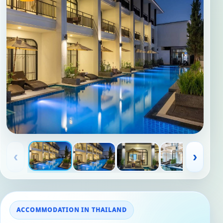
‹
›
ACCOMMODATION IN THAILAND