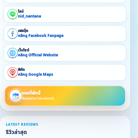
ไลน์
nid_nantana
เฟสบุ๊ค
คลิกดู Facebook Fanpage
เว็บไซต์
คลิกดู Official Website
พิกัด
คลิกดู Google Maps
จองที่พักนี้
ติดต่อผ่าน Facebook
LATEST REVIEWS
รีวิวล่าสุด