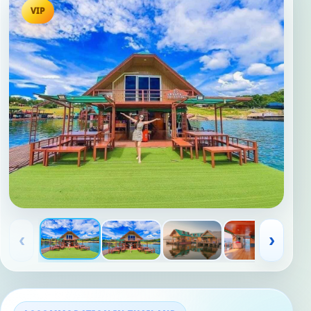
VIP
‹
›