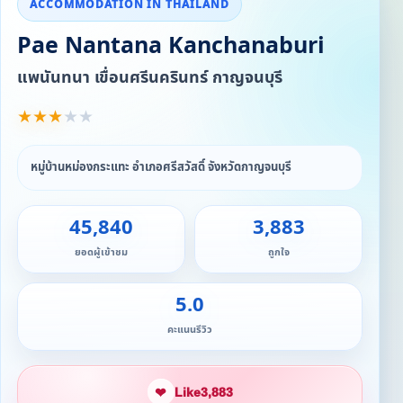
ACCOMMODATION IN THAILAND
Pae Nantana Kanchanaburi
แพนันทนา เขื่อนศรีนครินทร์ กาญจนบุรี
★
★
★
★
★
หมู่บ้านหม่องกระแทะ อำเภอศรีสวัสดิ์ จังหวัดกาญจนบุรี
45,840
3,883
ยอดผู้เข้าชม
ถูกใจ
5.0
คะแนนรีวิว
❤
Like
3,883