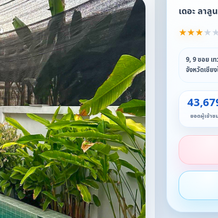
เดอะ ลาลูน
★
★
★
★
9, 9 ซอย เท
จังหวัดเชีย
43,67
ยอดผู้เข้าช