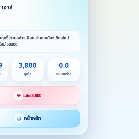
 เฮาส์
★
วฤทธิ์ ตำบลช้างเผือก อำเภอเมืองเชียงใหม่
งใหม่ 50300
9
3,800
0.0
ม
ถูกใจ
คะแนนรีวิว
❤
Like
3,800
หน้าหลัก