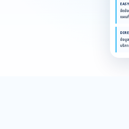
EASY
จัดข้
แผนที
DIR
ข้อมู
บริก