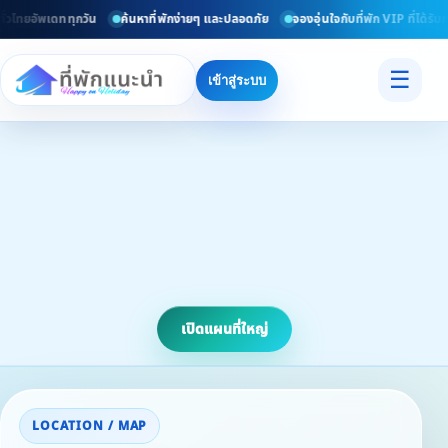
ั่วไทยอัพเดททุกวัน
ค้นหาที่พักง่ายๆ และปลอดภัย
จองอุ่นใจกับที่พัก VIP ที่ได้รั
☰
เข้าสู่ระบบ
เปิดแผนที่ใหญ่
LOCATION / MAP