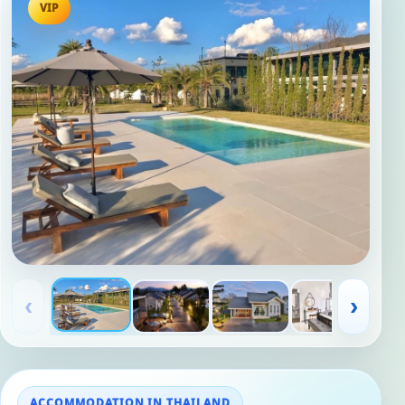
VIP
‹
›
ACCOMMODATION IN THAILAND