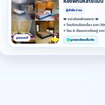
ห้องพักมีหลายแบบ
ผู้เข้าพัก 2 คน
❤️ ราคาห้องพักของเรา ❤️
⭐️ โซนภัทรเตียงเดี่ยว ราคา 5
⭐️ โซน A เรือนแถวเตียงคู่ รา
⭐️ โซน B เรือนแถวเตียงเดี่ยว
ดูรายละเอียดเพิ่มเติม
⭐️ โซน C บ้านเดี่ยวหน้าสระว่าย
บาท
⛄️ ช่วงวันศุกร์ เสาร์ วันหยุดย
ราคาอาจมีการเปลี่ยนแปลง ติด