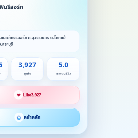
ฟินรีสอร์ท
★
ินและภัทรรีสอร์ท ถ.สุวรรณศร ต.โคกแย้
สระบุรี
6
3,927
5.0
ม
ถูกใจ
คะแนนรีวิว
❤
Like
3,927
หน้าหลัก