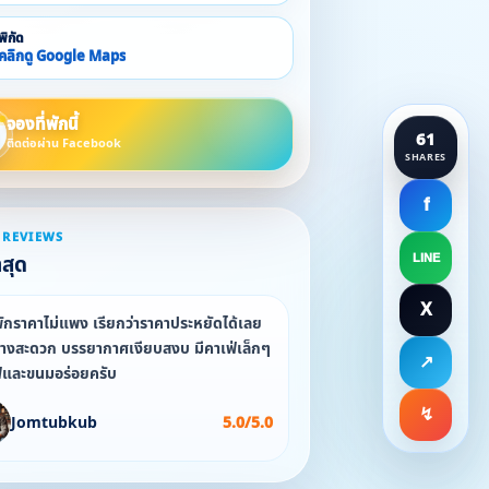
พิกัด
คลิกดู Google Maps
จองที่พักนี้
61
ติดต่อผ่าน Facebook
SHARES
f
 REVIEWS
าสุด
LINE
X
ักราคาไม่แพง เรียกว่าราคาประหยัดได้เลย
ทางสะดวก บรรยากาศเงียบสงบ มีคาเฟ่เล็กๆ
↗
และขนมอร่อยครับ
↯
Jomtubkub
5.0/5.0