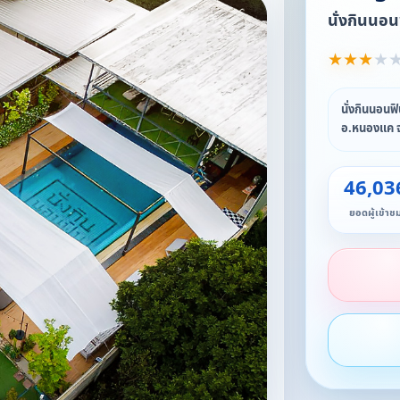
นั่งกินนอน
★
★
★
★
นั่งกินนอนฟ
อ.หนองแค จ.
46,03
ยอดผู้เข้าช