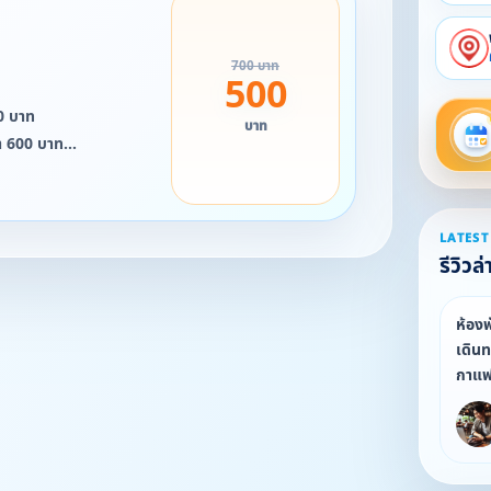
700 บาท
500
00 บาท
บาท
คา 600 บาท
ราคา 600 บาท
น้ำเตียงเดี่ยว ราคา 700
LATEST
รีวิวล่
าว วันหยุดนักขัตฤกษ์
ต่อสอบถามได้ค่ะ
ห้องพ
เดิน
กาแฟ