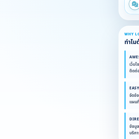
WHY L
ทำไมต้
AWE
เว็บไ
ติดต่
EASY
จัดข้
แผนที
DIR
ข้อมู
บริก