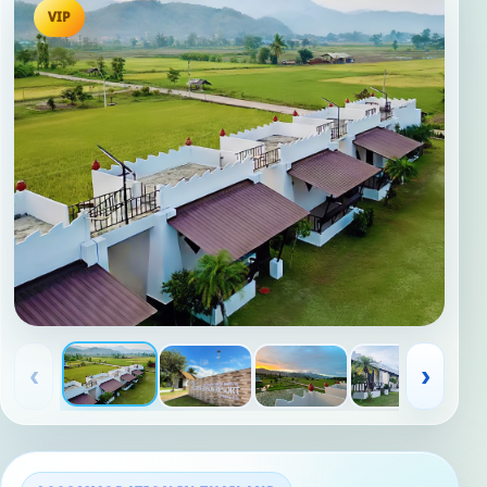
VIP
‹
›