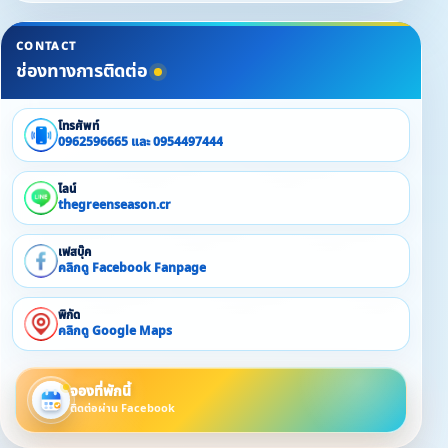
CONTACT
ช่องทางการติดต่อ
โทรศัพท์
0962596665 และ 0954497444
ไลน์
thegreenseason.cr
เฟสบุ๊ค
คลิกดู Facebook Fanpage
พิกัด
คลิกดู Google Maps
จองที่พักนี้
ติดต่อผ่าน Facebook