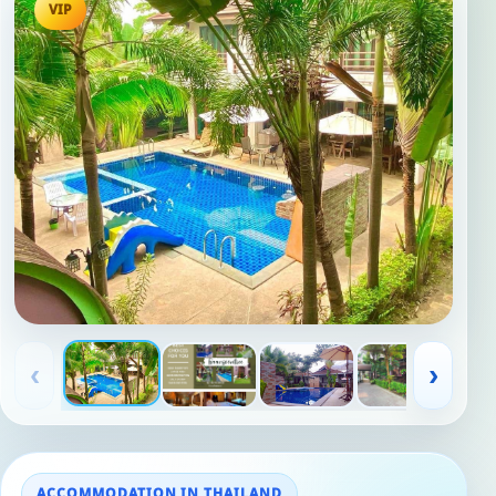
VIP
‹
›
ACCOMMODATION IN THAILAND