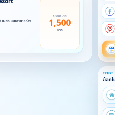
esort
5,000 บาท
1,500
0 เมตร และอาคารห่าง
บาท
อมอาหารเช้า 1,500 บาท
าท
าท
ตฤกษ์ค่ะ
TRUST
ข้อดี