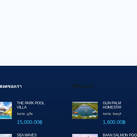
สุดฮอตของเรา
ที่พักแนะนำ
THE PARK POOL
GLIN PALM
VILLA
HOMESTAY
จังหวัด: ภูเก็ต
จังหวัด: จันทบุรี
15,000.00฿
1,600.00฿
SEA WAVES
BAAN SALMON POO