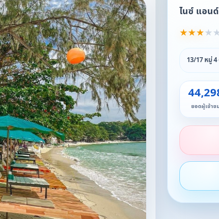
ไนซ์ แอนด์ 
★
★
★
★
13/17 หมู่
44,29
ยอดผู้เข้าช