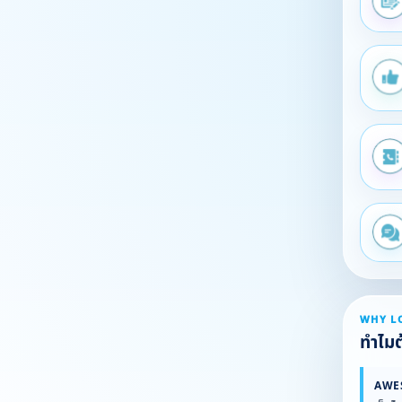
WHY L
ทำไมต้
AWE