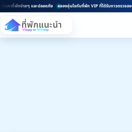
่พักง่ายๆ และปลอดภัย
จองอุ่นใจกับที่พัก VIP ที่ได้รับการตรวจสอบแล้ว