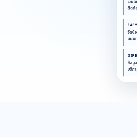
เว็บไ
ติดต่
EASY
จัดข้
แผนที
DIR
ข้อมู
บริก