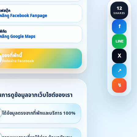
12
เฟสบุ๊ค
SHARES
คลิกดู Facebook Fanpage
f
พิกัด
คลิกดู Google Maps
LINE
จองที่พักนี้
X
ติดต่อผ่าน Facebook
↗
↯
ในการดูข้อมูลจากเว็บไซต์ของเรา
ได้ข้อมูลตรงจากที่พักและบริการ 100%