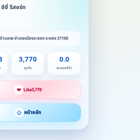
อีซี่ รีสอร์ท
★
 4 ตำบลเพ อำเภอเมืองระยอง ระยอง 21160
8
3,770
0.0
ม
ถูกใจ
คะแนนรีวิว
❤
Like
3,770
หน้าหลัก