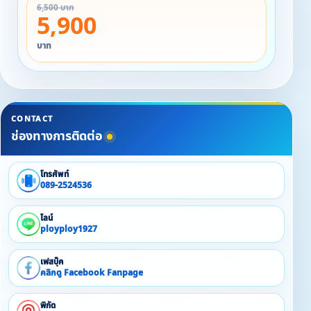
6,500 บาท
5,900
บาท
CONTACT
ช่องทางการติดต่อ
โทรศัพท์
089-2524536
ไลน์
ployploy1927
เฟสบุ๊ค
คลิกดู Facebook Fanpage
พิกัด