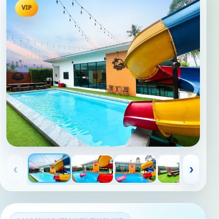
VIP
‹
›