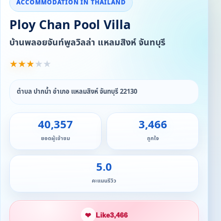
ACCOMMODATION IN THAILAND
Ploy Chan Pool Villa
บ้านพลอยจันท์พูลวิลล่า แหลมสิงห์ จันทบุรี
★
★
★
★
★
ตำบล ปากน้ำ อำเภอ แหลมสิงห์ จันทบุรี 22130
40,357
3,466
ยอดผู้เข้าชม
ถูกใจ
5.0
คะแนนรีวิว
❤
Like
3,466