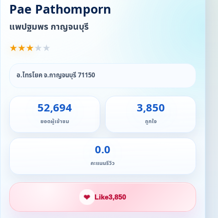
Pae Pathomporn
แพปฐมพร กาญจนบุรี
★
★
★
★
★
อ.ไทรโยค จ.กาญจนบุรี 71150
52,694
3,850
ยอดผู้เข้าชม
ถูกใจ
0.0
คะแนนรีวิว
❤
Like
3,850