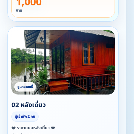
1,000
⭐ นั่งเรือชมธรรมชาติ 400 ( 1-8 ท่าน )
บาท
❌ ราคาห้องพัก รวมอาหารเช้า
❌ ห้องพักพัดลม (ไม่มี ทีวี ไวไฟ น้ำอุ่น ตู้เย็น)
❌ งดปิ้งย่างทุกชนิด ไม่รับสัตว์เลี้ยง
02 หลังเดี่ยว
ผู้เข้าพัก 2 คน
❤️ ราคาแบบหลังเดี่ยว ❤️