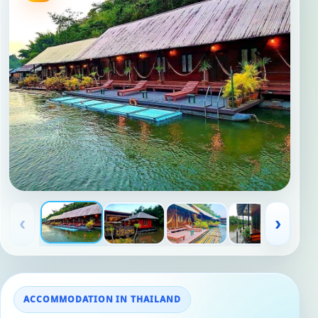
‹
›
ACCOMMODATION IN THAILAND