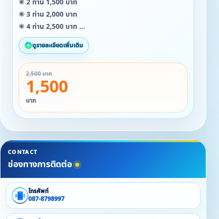
✳️ 2 ท่าน 1,500 บาท
✳️ 3 ท่าน 2,000 บาท
✳️ 4 ท่าน 2,500 บาท
(เด็ก6ขวบขึ้น คิดราคาปกติ ต่ำกว่า5ขวบฟรี )
ดูรายละเอียดเพิ่มเติม
❤️ ราคากิจกรรม ❤️
2,500 บาท
⭐ แพเปียกรอบละ 1,000 ( 1-10 ท่าน )
1,500
⭐ แพล่องหลังใหญ่ 2,000 ( 20 ท่าน )
⭐ นั่งเรือชมธรรมชาติ 400 ( 1-8 ท่าน )
บาท
❌ ราคาห้องพัก รวมอาหารเช้า
❌ ห้องพักพัดลม (ไม่มี ทีวี ไวไฟ น้ำอุ่น ตู้เย็น)
❌ งดปิ้งย่างทุกชนิด ไม่รับสัตว์เลี้ยง
CONTACT
ช่องทางการติดต่อ
โทรศัพท์
087-8798997