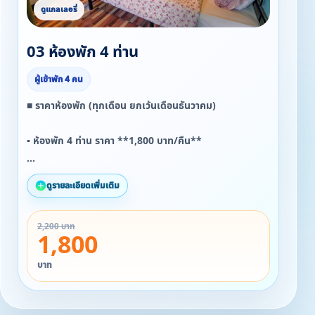
03 ห้องพัก 4 ท่าน
ผู้เข้าพัก 4 คน
■ ราคาห้องพัก (ทุกเดือน ยกเว้นเดือนธันวาคม)
▪ ห้องพัก 4 ท่าน ราคา **1,800 บาท/คืน**
* รวมอาหารเช้า
ดูรายละเอียดเพิ่มเติม
* มีทั้งเตียงเล็ก 4 เตียง
* หรือเตียงใหญ่ 1 เตียง + เตียงเล็ก 2 เตียง
2,200 บาท
1,800
- แอร์ ทีวี ตู้เย็น กาต้มน้ำ
บาท