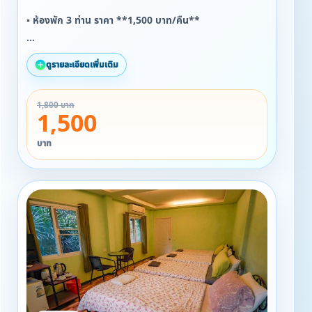
▪ ห้องพัก 3 ท่าน ราคา **1,500 บาท/คืน**
* รวมอาหารเช้า
ดูรายละเอียดเพิ่มเติม
* มีทั้งเตียงเล็ก 3 เตียง
* หรือเตียงใหญ่ 1 เตียง + เตียงเล็ก 1 เตียง
1,800 บาท
1,500
- แอร์ ทีวี ตู้เย็น กาต้มน้ำ
บาท