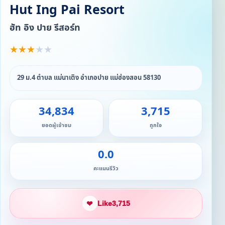
Hut Ing Pai Resort
ฮัท อิง ปาย รีสอร์ท
★
★
★
★
★
29 ม.4 ตำบล แม่นาเติง อำเภอปาย แม่ฮ่องสอน 58130
34,834
3,715
ยอดผู้เข้าชม
ถูกใจ
0.0
คะแนนรีวิว
❤
Like
3,715