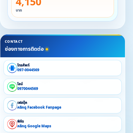
4,150
ค่ะ
บาท
CONTACT
ช่องทางการติดต่อ
โทรศัพท์
097-0044569
ไลน์
0970044569
เฟสบุ๊ค
คลิกดู Facebook Fanpage
พิกัด
คลิกดู Google Maps