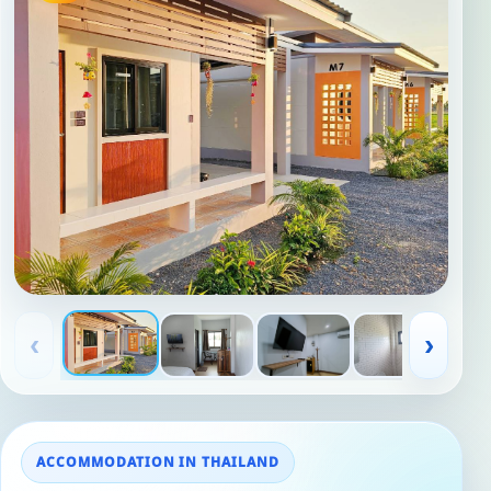
‹
›
ACCOMMODATION IN THAILAND