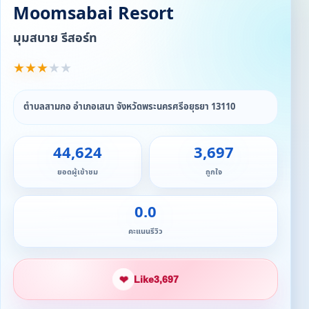
Moomsabai Resort
มุมสบาย รีสอร์ท
★
★
★
★
★
ตำบลสามกอ อำเภอเสนา จังหวัดพระนครศรีอยุธยา 13110
44,624
3,697
ยอดผู้เข้าชม
ถูกใจ
0.0
คะแนนรีวิว
❤
Like
3,697