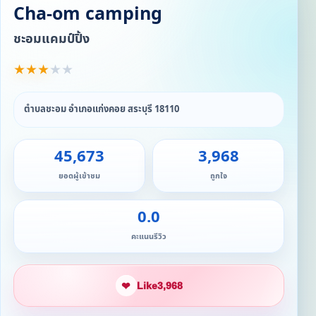
Cha-om camping
ชะอมแคมป์ปิ้ง
★
★
★
★
★
ตำบลชะอม อำเภอแก่งคอย สระบุรี 18110
45,673
3,968
ยอดผู้เข้าชม
ถูกใจ
0.0
คะแนนรีวิว
❤
Like
3,968