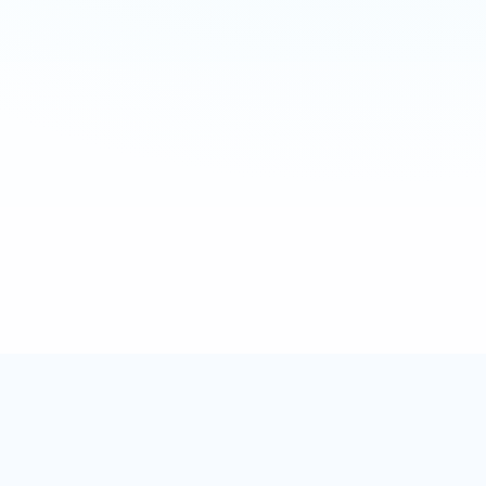
AWESOME DESIGN
เว็บไซต์ออกแบบให้ค้นหาข้อมูลที่พักง่าย มีช่องทางติดต่อครบในหน้า
เดียว
EASY TO USE
จัดข้อมูลเป็นสัดส่วน ลูกค้าดูราคา รูปภาพ รีวิว และแผนที่ได้สะดวก
DIRECT UPDATE FROM HOTELS
ข้อมูล โปรโมชั่น และรายละเอียดอัปเดตจากที่พักและบริการโดยตรง