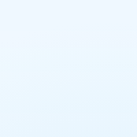
บ้านพัก 3 ห้องนอน
ผู้เข้าพัก 6 คน
⭐️ราคาโปรโมชั่นช่วงหน้าฝน⭐️
3 ห้องนอนพักได้ 6 คน สูงสุด 9 คน (เกิน 6 คนคิดเพิ่มคนละ
500 บาท/คืน)
กรกฎาคม- กันยายน 2567
❤️วันจันทร์-พฤหัสบดี 6,000 บาท/คืน
ดูรายละเอียดเพิ่มเติม
❤️วันศุกร์ เสาร์ นักขัตฤกษ์ 8,500 บาท/คืน