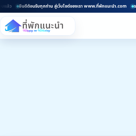
วมที่พักทั่วไทยอัพเดททุกวัน
ค้นหาที่พักง่ายๆ และปลอดภัย
จองอุ่นใจกั