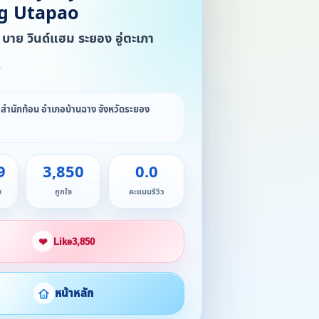
g Utapao
์ บาย วินด์แฮม ระยอง อู่ตะเภา
★
สำนักท้อน อำเภอบ้านฉาง จังหวัดระยอง
9
3,850
0.0
ม
ถูกใจ
คะแนนรีวิว
❤
Like
3,850
หน้าหลัก