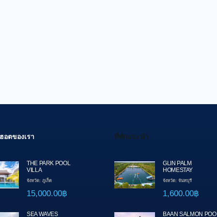
สุดฮอตของเรา
ที่พักแนะนำ
THE PARK POOL
GLIN PALM
VILLA
HOMESTAY
จังหวัด: ภูเก็ต
จังหวัด: จันทบุรี
15,000.00฿
1,600.00฿
SEA WAVES
BAAN SALMON POO