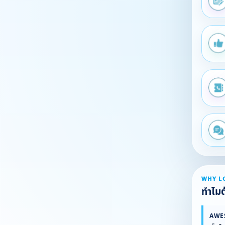
WHY L
ทำไมต้
AWE