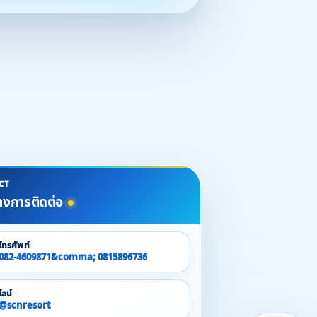
CT
างการติดต่อ
โทรศัพท์
082-4609871&comma; 0815896736
ไลน์
@scnresort