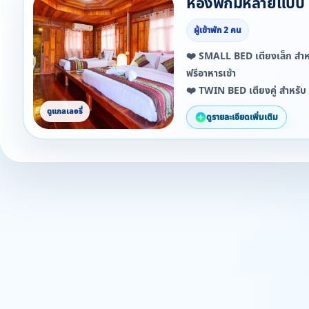
ห้องพักมีหลายแบบ
ผู้เข้าพัก 2 คน
❤️ SMALL BED เตียงเล็ก สำห
ฟรีอาหารเช้า
❤️ TWIN BED เตียงคู่ สำหรับ 
อาหารเช้า
ดูรายละเอียดเพิ่มเติม
❤️ ห้องครอบครัว FAMILY สำห
ฟรีอาหารเช้า
❤️ TWO-BEDROOM VILLA สำห
บาท ฟรีอาหารเช้า
*** ข้อมูลด้านบนนี้อ้างอิงจา
ที่พักให้กับเรา ซึ่งยังมีรายละเอี
โปรดติดต่อที่พักโดยตรง ตามช่อง