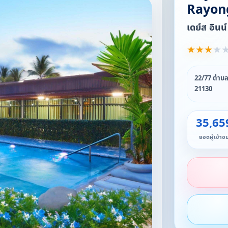
Rayon
เดย์ส อินน
★
★
★
★
22/77 ตำบล
21130
35,65
ยอดผู้เข้าช