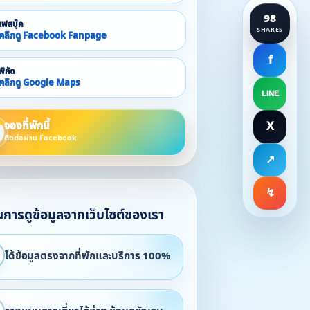
98
เฟสบุ๊ค
SHARES
คลิกดู Facebook Fanpage
f
พิกัด
คลิกดู Google Maps
LINE
จองที่พักนี้
X
ติดต่อผ่าน Facebook
↗
↯
ในการดูข้อมูลจากเว็บไซต์ของเรา
ได้ข้อมูลตรงจากที่พักและบริการ 100%