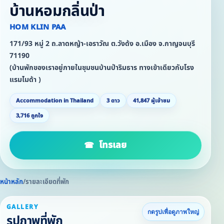
บ้านหอมกลิ่นป่า
HOM KLIN PAA
171/93 หมู่ 2 ถ.ลาดหญ้า-เอราวัณ ต.วังด้ง อ.เมือง จ.กาญจนบุรี
71190
(บ้านพักของเราอยู่ภายในชุมชนบ้านป่าริมธาร ทางเข้าเดียวกับโรง
แรมไมด้า )
Accommodation in Thailand
3 ดาว
41,847 ผู้เข้าชม
3,716 ถูกใจ
โทรเลย
หน้าหลัก
/
รายละเอียดที่พัก
GALLERY
กดรูปเพื่อดูภาพใหญ่
รูปภาพที่พัก