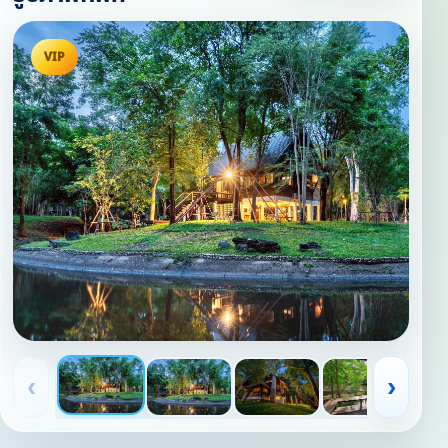
VIP
‹
›