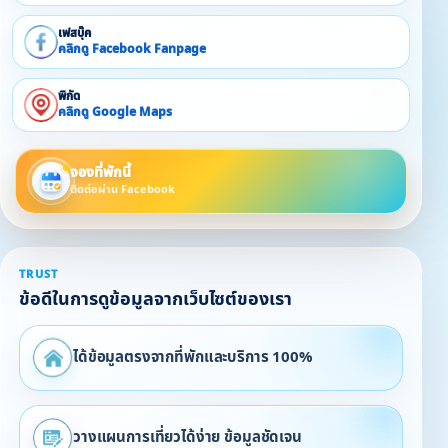
เต็มจำนวนในวันเช็คเอาท์ ในกรณีที่ไม่มีความเสียหายใดๆเกิด
เฟสบุ๊ค
ขึ้น
คลิกดู Facebook Fanpage
❇️ ค่ากางเต้นท์ 200 บาท/คน/คืน อนุญาตให้กางเต้นท์เฉพาะ
พิกัด
คลิกดู Google Maps
กรณีจองบ้านพักแล้วเท่านั้น)
❗*อาจมีการปรับเปลี่ยนเรทราคาที่พักได้ในอนาคตโดยจะแจ้ง
จองที่พักนี้
ติดต่อผ่าน Facebook
ทางเพจ FB*
TRUST
ข้อดีในการดูข้อมูลจากเว็บไซต์ของเรา
ได้ข้อมูลตรงจากที่พักและบริการ 100%
วางแผนการเที่ยวได้ง่าย ข้อมูลชัดเจน