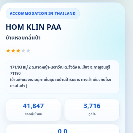
ACCOMMODATION IN THAILAND
HOM KLIN PAA
บ้านหอมกลิ่นป่า
★
★
★
★
★
171/93 หมู่ 2 ถ.ลาดหญ้า-เอราวัณ ต.วังด้ง อ.เมือง จ.กาญจนบุรี
71190
(บ้านพักของเราอยู่ภายในชุมชนบ้านป่าริมธาร ทางเข้าเดียวกับโรง
แรมไมด้า )
41,847
3,716
ยอดผู้เข้าชม
ถูกใจ
0.0