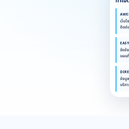
ทำไมต้
AWE
เว็บไ
ติดต่
EASY
จัดข้
แผนที
DIR
ข้อมู
บริก