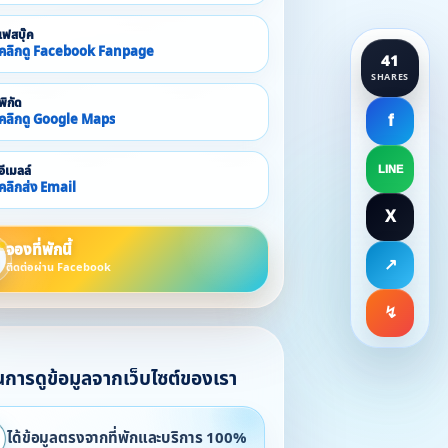
เฟสบุ๊ค
คลิกดู Facebook Fanpage
41
SHARES
พิกัด
คลิกดู Google Maps
f
อีเมลล์
LINE
คลิกส่ง Email
X
จองที่พักนี้
↗
ติดต่อผ่าน Facebook
↯
ในการดูข้อมูลจากเว็บไซต์ของเรา
ได้ข้อมูลตรงจากที่พักและบริการ 100%