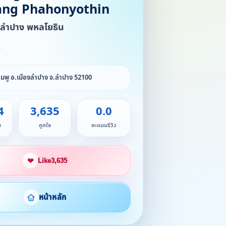
ng Phahonyothin
ท ลำปาง พหลโยธิน
★
ชมพู อ.เมืองลำปาง จ.ลำปาง 52100
4
3,635
0.0
ม
ถูกใจ
คะแนนรีวิว
❤
Like
3,635
หน้าหลัก