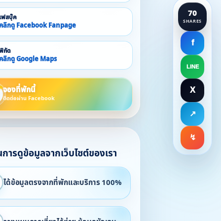
70
เฟสบุ๊ค
SHARES
คลิกดู Facebook Fanpage
f
พิกัด
คลิกดู Google Maps
LINE
จองที่พักนี้
X
ติดต่อผ่าน Facebook
↗
↯
ในการดูข้อมูลจากเว็บไซต์ของเรา
ได้ข้อมูลตรงจากที่พักและบริการ 100%