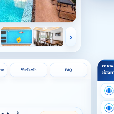
›
CONTA
ดวก
รีวิวห้องพัก
FAQ
ช่องท