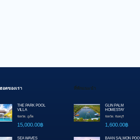
สุดฮอตของเรา
ที่พักแนะนำ
THE PARK POOL
GLIN PALM
VILLA
HOMESTAY
จังหวัด: ภูเก็ต
จังหวัด: จันทบุรี
15,000.00฿
1,600.00฿
SEA WAVES
BAAN SALMON POO