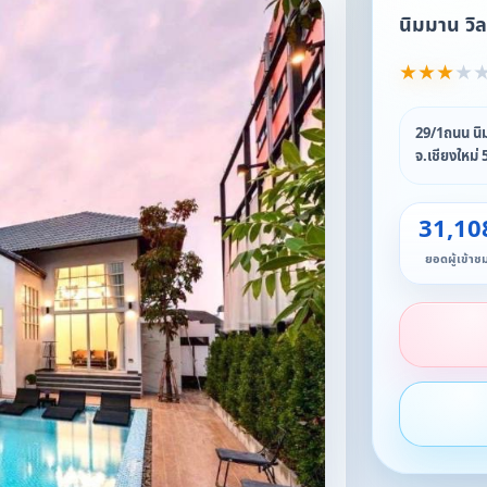
นิมมาน วิล
★
★
★
★
29/1ถนน นิม
จ.เชียงใหม่
31,10
ยอดผู้เข้าช