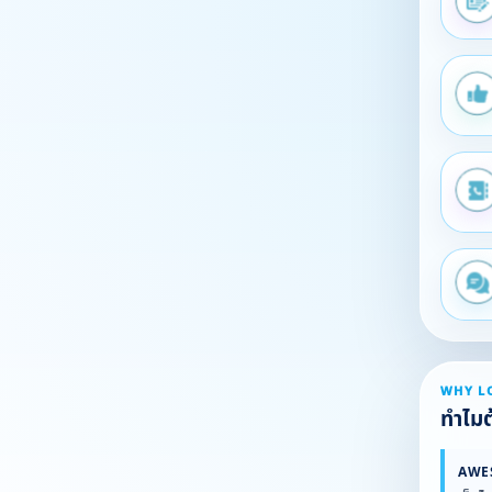
WHY L
ทำไมต้
AWE